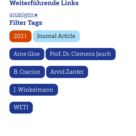
Weiterführende Links
anzeigen ▸
Filter Tags
2021
Journal Article
Arne Gloe
Prof. Dr. Clemens Jauch
B. Craciun
Arvid Zanter
J. Winkelmann
WETI