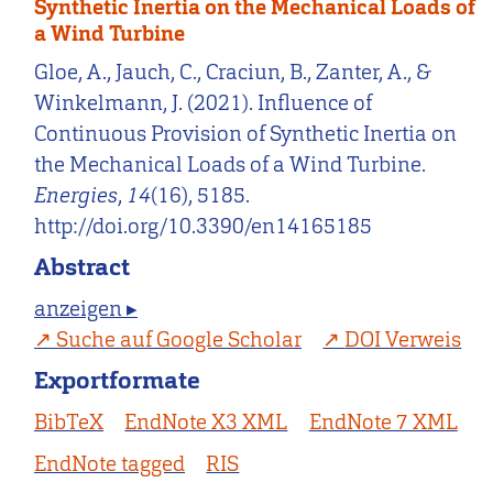
Synthetic Inertia on the Mechanical Loads of
a Wind Turbine
Gloe, A., Jauch, C., Craciun, B., Zanter, A., &
Winkelmann, J. (2021). Influence of
Continuous Provision of Synthetic Inertia on
the Mechanical Loads of a Wind Turbine.
Energies
,
14
(16), 5185.
http://doi.org/10.3390/en14165185
Abstract
anzeigen ▸
Suche auf Google Scholar
DOI Verweis
Exportformate
BibTeX
EndNote X3 XML
EndNote 7 XML
EndNote tagged
RIS