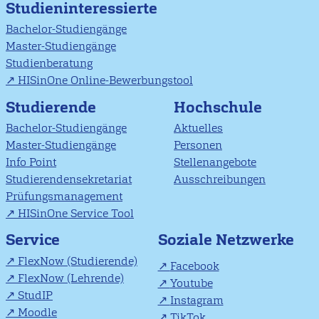
Studieninteressierte
Bachelor-Studiengänge
Master-Studiengänge
Studienberatung
HISinOne Online-Bewerbungstool
Studierende
Hochschule
Bachelor-Studiengänge
Aktuelles
Master-Studiengänge
Personen
Info Point
Stellenangebote
Studierendensekretariat
Ausschreibungen
Prüfungsmanagement
HISinOne Service Tool
Soziale Netzwerke
Service
FlexNow (Studierende)
Facebook
FlexNow (Lehrende)
Youtube
StudIP
Instagram
Moodle
TikTok