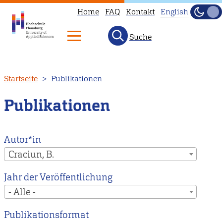
Home
FAQ
Kontakt
English
Dunke
Hell
Suche
This
page
is
Direkt
Startseite
Publikationen
not
zum
available
Inhalt
Publikationen
in
English.
Head
Autor*in
to
Craciun, B.
our
Jahr der Veröffentlichung
English
- Alle -
main
page
Publikationsformat
instead.