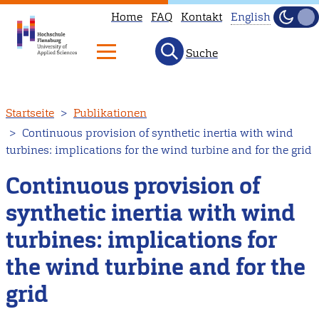
Home
FAQ
Kontakt
English
Dunke
Hell
Suche
This
page
is
Direkt
Startseite
Publikationen
not
zum
Continuous provision of synthetic inertia with wind
available
Inhalt
turbines: implications for the wind turbine and for the grid
in
English.
Continuous provision of
Head
synthetic inertia with wind
to
turbines: implications for
our
English
the wind turbine and for the
main
grid
page
instead.