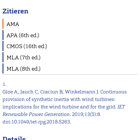
Zitieren
AMA
APA (6th ed.)
CMOS (16th ed.)
MLA (7th ed.)
MLA (8th ed.)
1.
Gloe A, Jauch C, Craciun B, Winkelmann J. Continuous
provision of synthetic inertia with wind turbines:
implications for the wind turbine and for the grid.
IET
Renewable Power Generation
. 2019;13(5):8.
doi:10.1049/iet-rpg.2018.5263.
Details