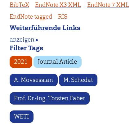
BibTeX
EndNote X3 XML
EndNote 7 XML
EndNote tagged
RIS
Weiterführende Links
anzeigen ▸
Filter Tags
2021
Journal Article
A. Movsessian
M. Schedat
Prof. Dr.-Ing. Torsten Faber
WETI