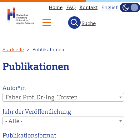
Home
FAQ
Kontakt
English
Dunke
Hell
Suche
This
page
is
Direkt
Startseite
Publikationen
not
zum
available
Inhalt
Publikationen
in
English.
Head
Autor*in
to
Faber, Prof. Dr.-Ing. Torsten
our
Jahr der Veröffentlichung
English
- Alle -
main
page
Publikationsformat
instead.