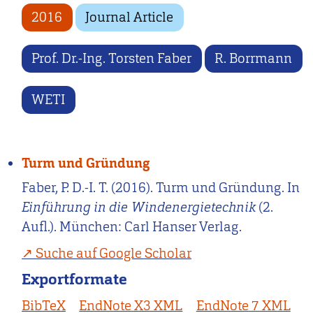
2016
Journal Article
Prof. Dr.-Ing. Torsten Faber
R. Borrmann
WETI
Turm und Gründung
Faber, P. D.-I. T. (2016). Turm und Gründung. In
Einführung in die Windenergietechnik
(2.
Aufl.). München: Carl Hanser Verlag.
Suche auf Google Scholar
Exportformate
BibTeX
EndNote X3 XML
EndNote 7 XML