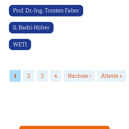
Prof. Dr.-Ing. Torsten Faber
S. Badri-Höher
WETI
Seitennummerierung
Page
1
Page
2
Page
3
Page
4
Nächste
Nächste ›
Letzte
Älteste »
Seite
Seite