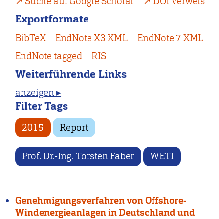
Suche auf Google Scholar
DOI Verweis
Exportformate
BibTeX
EndNote X3 XML
EndNote 7 XML
EndNote tagged
RIS
Weiterführende Links
anzeigen ▸
Filter Tags
2015
Report
Prof. Dr.-Ing. Torsten Faber
WETI
Genehmigungsverfahren von Offshore-
Windenergieanlagen in Deutschland und