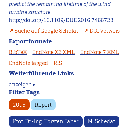
predict the remaining lifetime of the wind
turbine structure
.
http://doi.org/10.1109/DUE.2016.7466723
Suche auf Google Scholar
DOI Verweis
Exportformate
BibTeX
EndNote X3 XML
EndNote 7 XML
EndNote tagged
RIS
Weiterführende Links
anzeigen ▸
Filter Tags
2016
Report
Prof. Dr.-Ing. Torsten Faber
M. Schedat