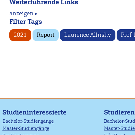
Weiterführende Links
anzeigen ▸
Filter Tags
2021
Report
Laurence Alhrshy
Prof.
Studieninteressierte
Studiere
Bachelor-Studiengänge
Bachelor-Stu
Master-Studiengänge
Master-Studi