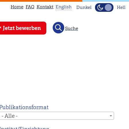
Home
FAQ
Kontakt
English
Dunkel
Hell
This
Jetzt bewerben
Suche
page
is
not
available
in
English.
Head
to
our
English
Publikationsformat
main
- Alle -
page
instead.