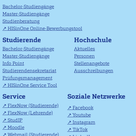
Bachelor-Studiengänge
Master-Studiengänge
Studienberatung
HISinOne Online-Bewerbungstool
Studierende
Hochschule
Bachelor-Studiengänge
Aktuelles
Master-Studiengänge
Personen
Info Point
Stellenangebote
Studierendensekretariat
Ausschreibungen
Prüfungsmanagement
HISinOne Service Tool
Soziale Netzwerke
Service
FlexNow (Studierende)
Facebook
FlexNow (Lehrende)
Youtube
StudIP
Instagram
Moodle
TikTok
Webmail (Studierende)