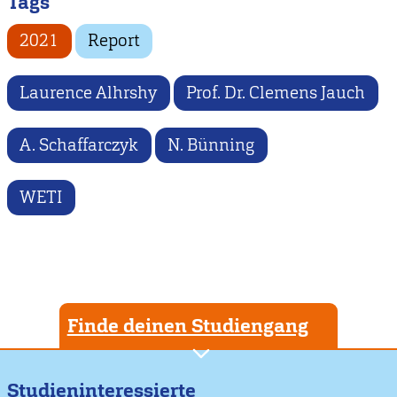
Tags
2021
Report
Laurence Alhrshy
Prof. Dr. Clemens Jauch
A. Schaffarczyk
N. Bünning
WETI
Finde deinen Studiengang
Studieninteressierte