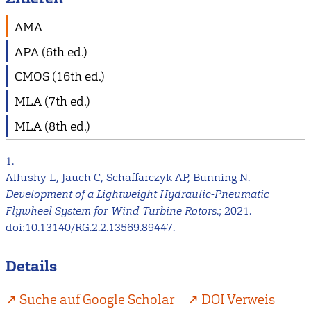
AMA
APA (6th ed.)
CMOS (16th ed.)
MLA (7th ed.)
MLA (8th ed.)
1.
Alhrshy L, Jauch C, Schaffarczyk AP, Bünning N.
Development of a Lightweight Hydraulic-Pneumatic
Flywheel System for Wind Turbine Rotors
.; 2021.
doi:10.13140/RG.2.2.13569.89447.
Details
Suche auf Google Scholar
DOI Verweis