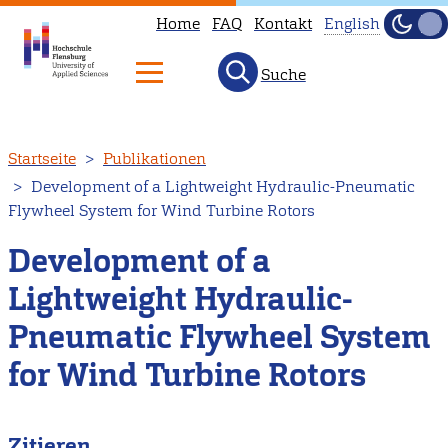
Home
FAQ
Kontakt
English
Dunke
Hell
Suche
This
page
is
Direkt
Startseite
Publikationen
not
zum
Development of a Lightweight Hydraulic-Pneumatic
available
Inhalt
Flywheel System for Wind Turbine Rotors
in
English.
Development of a
Head
Lightweight Hydraulic-
to
Pneumatic Flywheel System
our
English
for Wind Turbine Rotors
main
page
Zitieren
instead.