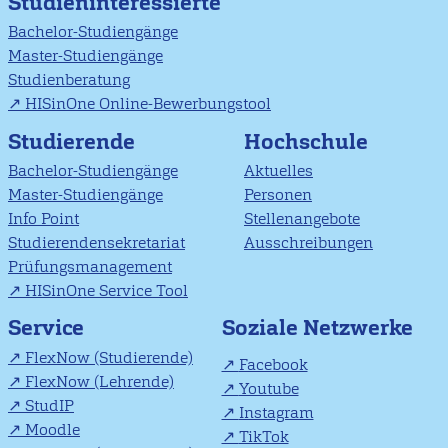
Studieninteressierte
Bachelor-Studiengänge
Master-Studiengänge
Studienberatung
HISinOne Online-Bewerbungstool
Studierende
Hochschule
Bachelor-Studiengänge
Aktuelles
Master-Studiengänge
Personen
Info Point
Stellenangebote
Studierendensekretariat
Ausschreibungen
Prüfungsmanagement
HISinOne Service Tool
Soziale Netzwerke
Service
FlexNow (Studierende)
Facebook
FlexNow (Lehrende)
Youtube
StudIP
Instagram
Moodle
TikTok