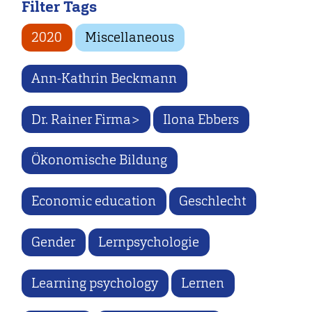
Filter Tags
2020
Miscellaneous
Ann-Kathrin Beckmann
Dr. Rainer Firma>
Ilona Ebbers
Ökonomische Bildung
Economic education
Geschlecht
Gender
Lernpsychologie
Learning psychology
Lernen