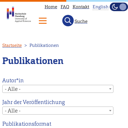
Home
FAQ
Kontakt
English
Dunke
Hell
Suche
This
page
is
Direkt
Startseite
Publikationen
not
zum
available
Inhalt
Publikationen
in
English.
Head
Autor*in
to
- Alle -
our
Jahr der Veröffentlichung
English
- Alle -
main
page
Publikationsformat
instead.