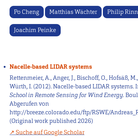
Po Cheng
Matthias Wächter
Philip Rin
Joachim Peinke
Nacelle-based LIDAR systems
Rettenmeier, A., Anger, J., Bischoff, O., Hofsäß, M.,
Würth, I. (2012). Nacelle-based LIDAR systems. 
School in Remote Sensing for Wind Energy
. Bou
Abgerufen von
http://breeze.colorado.edu/ftp/RSWE/Andreas_
(Original work published 2026)
Suche auf Google Scholar