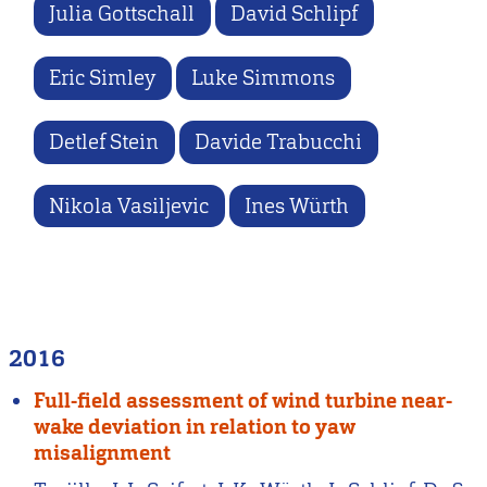
Julia Gottschall
David Schlipf
Eric Simley
Luke Simmons
Detlef Stein
Davide Trabucchi
Nikola Vasiljevic
Ines Würth
2016
Full-field assessment of wind turbine near-
wake deviation in relation to yaw
misalignment