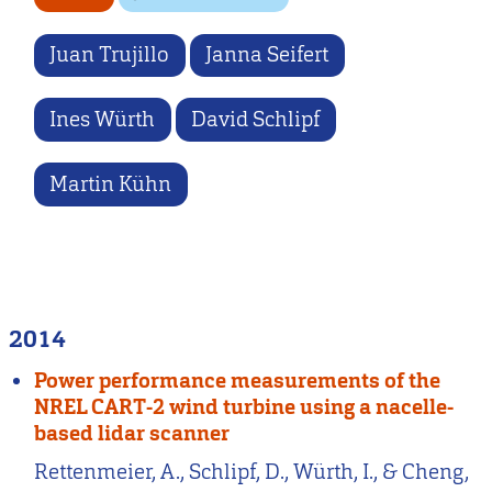
Juan Trujillo
Janna Seifert
Ines Würth
David Schlipf
Martin Kühn
2014
Power performance measurements of the
NREL CART-2 wind turbine using a nacelle-
based lidar scanner
Rettenmeier, A., Schlipf, D., Würth, I., & Cheng,