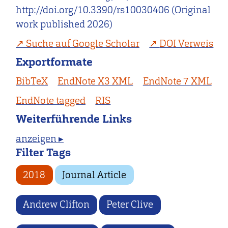
http://doi.org/10.3390/rs10030406 (Original
work published 2026)
Suche auf Google Scholar
DOI Verweis
Exportformate
BibTeX
EndNote X3 XML
EndNote 7 XML
EndNote tagged
RIS
Weiterführende Links
anzeigen ▸
Filter Tags
2018
Journal Article
Andrew Clifton
Peter Clive