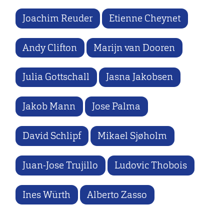
Joachim Reuder
Etienne Cheynet
Andy Clifton
Marijn van Dooren
Julia Gottschall
Jasna Jakobsen
Jakob Mann
Jose Palma
David Schlipf
Mikael Sjøholm
Juan-Jose Trujillo
Ludovic Thobois
Ines Würth
Alberto Zasso