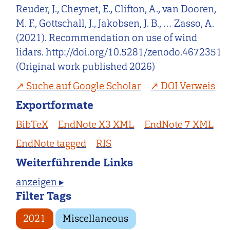
Reuder, J., Cheynet, E., Clifton, A., van Dooren,
M. F., Gottschall, J., Jakobsen, J. B., … Zasso, A.
(2021). Recommendation on use of wind
lidars. http://doi.org/10.5281/zenodo.4672351
(Original work published 2026)
Suche auf Google Scholar
DOI Verweis
Exportformate
BibTeX
EndNote X3 XML
EndNote 7 XML
EndNote tagged
RIS
Weiterführende Links
anzeigen ▸
Filter Tags
2021
Miscellaneous