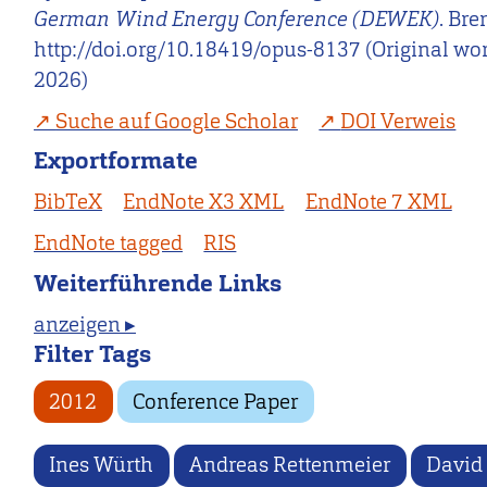
German Wind Energy Conference (DEWEK)
. Br
http://doi.org/10.18419/opus-8137 (Original wo
2026)
Suche auf Google Scholar
DOI Verweis
Exportformate
BibTeX
EndNote X3 XML
EndNote 7 XML
EndNote tagged
RIS
Weiterführende Links
anzeigen ▸
Filter Tags
2012
Conference Paper
Ines Würth
Andreas Rettenmeier
David 