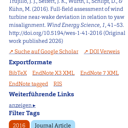
Trujillo, J. J., Seifert, J. K., Würth, I., Schlipf, D., &
Kühn, M. (2016). Full-field assessment of wind
turbine near-wake deviation in relation to yaw
misalignment.
Wind Energy Science
,
1
, 41–53.
http://doi.org/10.5194/wes-1-41-2016 (Original
work published 2026)
Suche auf Google Scholar
DOI Verweis
Exportformate
BibTeX
EndNote X3 XML
EndNote 7 XML
EndNote tagged
RIS
Weiterführende Links
anzeigen ▸
Filter Tags
2016
Journal Article