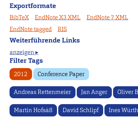
Exportformate
BibTeX
EndNote X3 XML
EndNote 7 XML
EndNote tagged
RIS
Weiterführende Links
anzeigen ▸
Filter Tags
2012
Conference Paper
Andreas Rettenmeier
Jan Anger
Oliver 
Martin Hofsäß
David Schlipf
Ines Würt