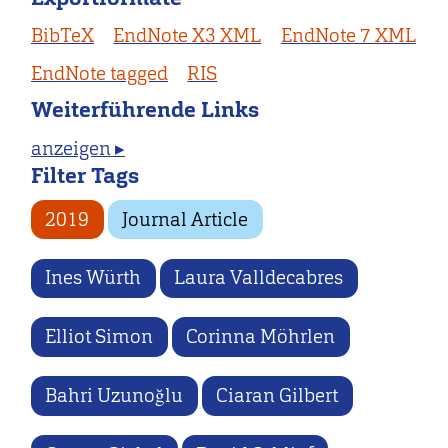
BibTeX
EndNote X3 XML
EndNote 7 XML
EndNote tagged
RIS
Weiterführende Links
anzeigen ▸
Filter Tags
2019
Journal Article
Ines Würth
Laura Valldecabres
Elliot Simon
Corinna Möhrlen
Bahri Uzunoğlu
Ciaran Gilbert