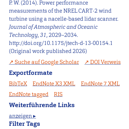
P. W. (2014). Power performance
measurements of the NREL CART-2 wind
turbine using a nacelle-based lidar scanner.
Journal of Atmospheric and Oceanic
Technology
,
31
, 2029–2034.
http://doi.org/10.1175/jtech-d-13-00154.1
(Original work published 2026)
Suche auf Google Scholar
DOI Verweis
Exportformate
BibTeX
EndNote X3 XML
EndNote 7 XML
EndNote tagged
RIS
Weiterführende Links
anzeigen ▸
Filter Tags