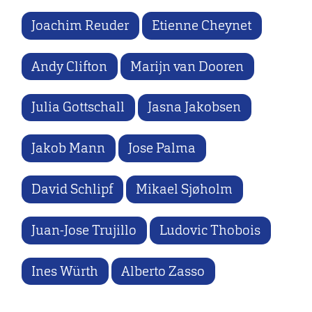
Joachim Reuder
Etienne Cheynet
Andy Clifton
Marijn van Dooren
Julia Gottschall
Jasna Jakobsen
Jakob Mann
Jose Palma
David Schlipf
Mikael Sjøholm
Juan-Jose Trujillo
Ludovic Thobois
Ines Würth
Alberto Zasso