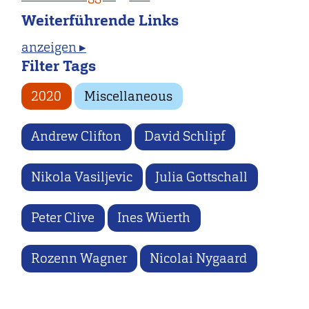
Weiterführende Links
anzeigen ▸
Filter Tags
2020
Miscellaneous
Andrew Clifton
David Schlipf
Nikola Vasiljevic
Julia Gottschall
Peter Clive
Ines Wüerth
Rozenn Wagner
Nicolai Nygaard