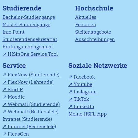
Studierende
Hochschule
Bachelor-Studiengänge
Aktuelles
Master-Studiengänge
Personen
Info Point
Stellenangebote
Studierendensekretariat
Ausschreibungen
Prüfungsmanagement
HISinOne Service Tool
Soziale Netzwerke
Service
FlexNow (Studierende)
Facebook
FlexNow (Lehrende)
Youtube
StudIP
Instagram
Moodle
TikTok
Webmail (Studierende)
LinkedIn
Webmail (Bedienstete)
Meine HSFL-App
Intranet (Studierende)
Intranet (Bedienstete)
FlensGen