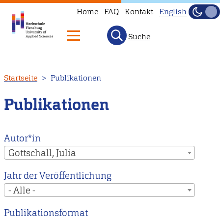
Home
FAQ
Kontakt
English
Dunke
Hell
Suche
This
page
is
Direkt
Startseite
Publikationen
not
zum
available
Inhalt
Publikationen
in
English.
Head
Autor*in
to
Gottschall, Julia
our
Jahr der Veröffentlichung
English
- Alle -
main
page
Publikationsformat
instead.