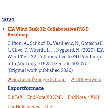
2020
IEA Wind Task 32: Collaborative R\&D
Roadmap
Clifton, A., Schlipf, D., Vasiljevic, N., Gottschall,
J., Clive, P., Wüerth, I., … Nygaard, N. (2020). IEA
Wind Task 32: Collaborative R\&D Roadmap.
http://doi.org/10.5281/zenodo.4030701
(Original work published 2026)
Suche auf Google Scholar
DOI Verweis
Exportformate
BibTeX
EndNote X3 XML
EndNote 7 XML
EndNote tagged
RIS