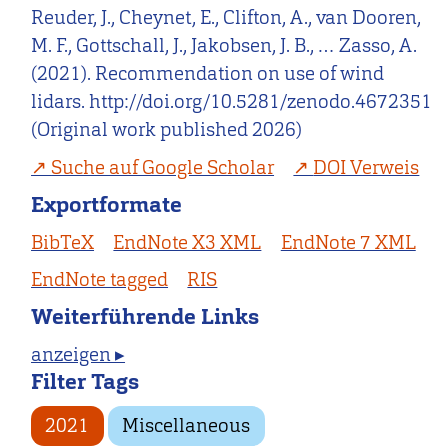
Reuder, J., Cheynet, E., Clifton, A., van Dooren,
M. F., Gottschall, J., Jakobsen, J. B., … Zasso, A.
(2021). Recommendation on use of wind
lidars. http://doi.org/10.5281/zenodo.4672351
(Original work published 2026)
Suche auf Google Scholar
DOI Verweis
Exportformate
BibTeX
EndNote X3 XML
EndNote 7 XML
EndNote tagged
RIS
Weiterführende Links
anzeigen ▸
Filter Tags
2021
Miscellaneous