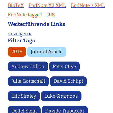
BibTeX
EndNote X3 XML
EndNote 7 XML
EndNote tagged
RIS
Weiterführende Links
anzeigen ▸
Filter Tags
2018
Journal Article
Andrew Clifton
Peter Clive
Julia Gottschall
David Schlipf
Eric Simley
Luke Simmons
Detlef Stein
Davide Trabucchi