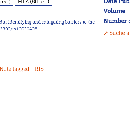
Date Pub
 ed.)
MLA (8th ed.)
Volume
Number o
lidar identifying and mitigating barriers to the
0.3390/rs10030406.
Suche a
Note tagged
RIS