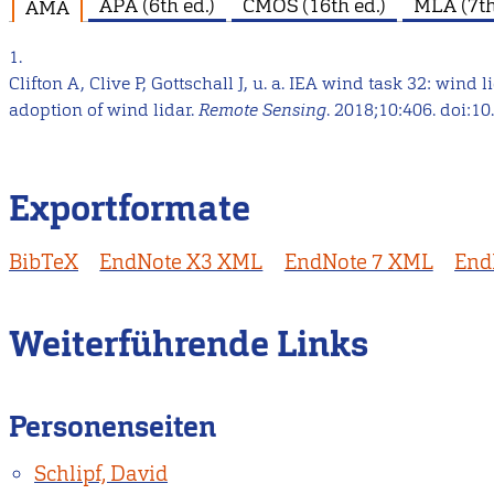
APA (6th ed.)
CMOS (16th ed.)
MLA (7th
AMA
1.
Clifton A, Clive P, Gottschall J, u. a. IEA wind task 32: wind 
adoption of wind lidar.
Remote Sensing
. 2018;10:406. doi:1
Exportformate
BibTeX
EndNote X3 XML
EndNote 7 XML
End
Weiterführende Links
Personenseiten
Schlipf, David