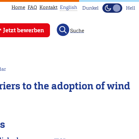
Home
FAQ
Kontakt
English
Dunkel
Hell
This
Jetzt bewerben
Suche
page
is
not
available
in
dar
English.
riers to the adoption of wind
Head
to
our
English
main
ls
page
instead.