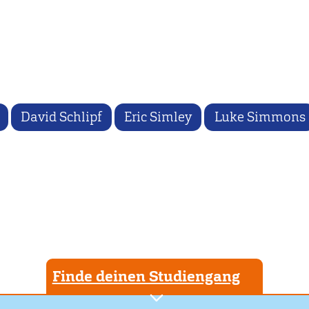
David Schlipf
Eric Simley
Luke Simmons
Finde deinen Studiengang