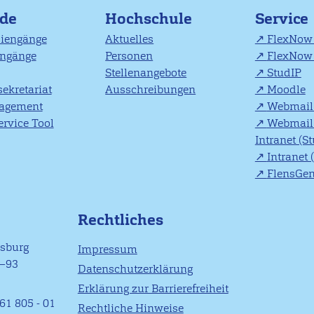
nde
Hochschule
Service
diengänge
Aktuelles
FlexNow 
engänge
Personen
FlexNow 
Stellenangebote
StudIP
ekretariat
Ausschreibungen
Moodle
agement
Webmail 
rvice Tool
Webmail 
Intranet (S
Intranet 
FlensGe
Rechtliches
nsburg
Impressum
1–93
Datenschutzerklärung
Erklärung zur Barrierefreiheit
61 805 - 01
Rechtliche Hinweise