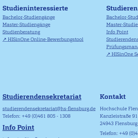
Studieninteressierte
Studiere
Bachelor-Studiengänge
Bachelor-Stu
Master-Studiengänge
Master-Studi
Studienberatung
Info Point
HISinOne Online-Bewerbungstool
Studierendens
Prüfungsman
HISinOne Se
Studierendensekretariat
Kontakt
studierendensekretariat@hs-flensburg.de
Hochschule Fle
Telefon: +49 (0)461 805 - 1308
Kanzleistraße 9
24943 Flensburg
Info Point
Telefon: +49 (0)4