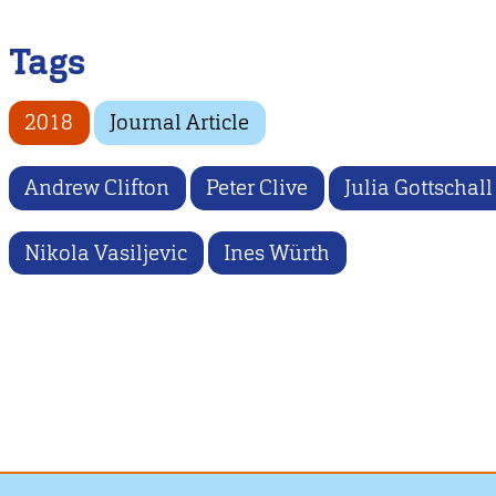
Tags
2018
Journal Article
Andrew Clifton
Peter Clive
Julia Gottschall
Nikola Vasiljevic
Ines Würth