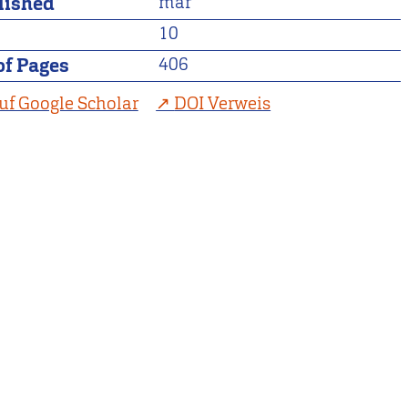
lished
mar
10
f Pages
406
uf Google Scholar
DOI Verweis