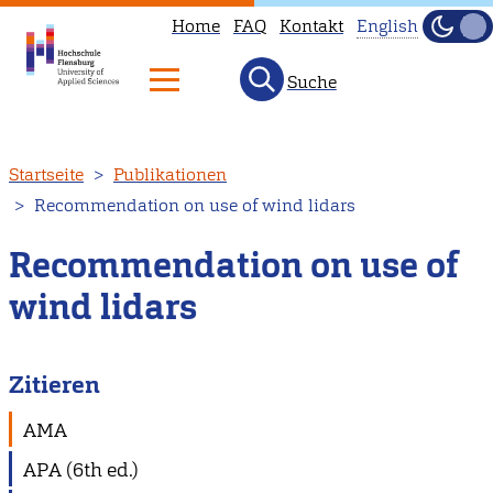
Home
FAQ
Kontakt
English
Dunke
Hell
Suche
This
page
is
Direkt
Startseite
Publikationen
not
zum
Recommendation on use of wind lidars
available
Inhalt
in
Recommendation on use of
English.
wind lidars
Head
to
our
Zitieren
English
main
AMA
page
APA (6th ed.)
instead.