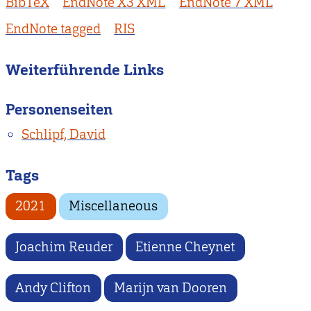
BibTeX
EndNote X3 XML
EndNote 7 XML
EndNote tagged
RIS
Weiterführende Links
Personenseiten
Schlipf, David
Tags
2021
Miscellaneous
Joachim Reuder
Etienne Cheynet
Andy Clifton
Marijn van Dooren