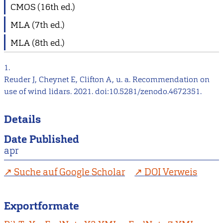
CMOS (16th ed.)
MLA (7th ed.)
MLA (8th ed.)
1.
Reuder J, Cheynet E, Clifton A, u. a. Recommendation on
use of wind lidars. 2021. doi:10.5281/zenodo.4672351.
Details
Date Published
apr
Suche auf Google Scholar
DOI Verweis
Exportformate