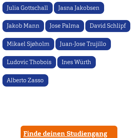
Julia Gottschall
Jasna Jakobsen
Jakob Mann
Jose Palma
David Schlipf
Mikael Sjøholm
Juan-Jose Trujillo
Ludovic Thobois
Ines Würth
Alberto Zasso
Finde deinen Studiengang