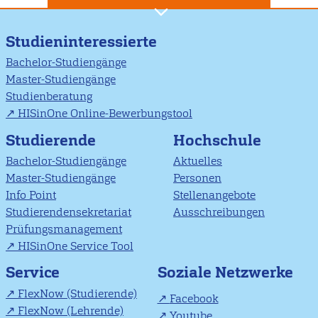
Studieninteressierte
Bachelor-Studiengänge
Master-Studiengänge
Studienberatung
HISinOne Online-Bewerbungstool
Studierende
Hochschule
Bachelor-Studiengänge
Aktuelles
Master-Studiengänge
Personen
Info Point
Stellenangebote
Studierendensekretariat
Ausschreibungen
Prüfungsmanagement
HISinOne Service Tool
Soziale Netzwerke
Service
FlexNow (Studierende)
Facebook
FlexNow (Lehrende)
Youtube