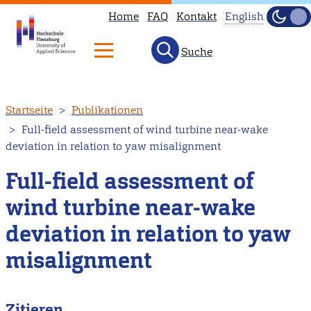
Home
FAQ
Kontakt
English
Dunke
Hell
Suche
This
page
is
Direkt
Startseite
Publikationen
not
zum
Full-field assessment of wind turbine near-wake
available
Inhalt
deviation in relation to yaw misalignment
in
English.
Full-field assessment of
Head
wind turbine near-wake
to
deviation in relation to yaw
our
English
misalignment
main
page
Zitieren
instead.