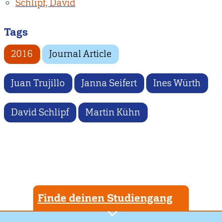
Schlipf, David
Tags
2016
Journal Article
Juan Trujillo
Janna Seifert
Ines Würth
David Schlipf
Martin Kühn
Finde deinen Studiengang