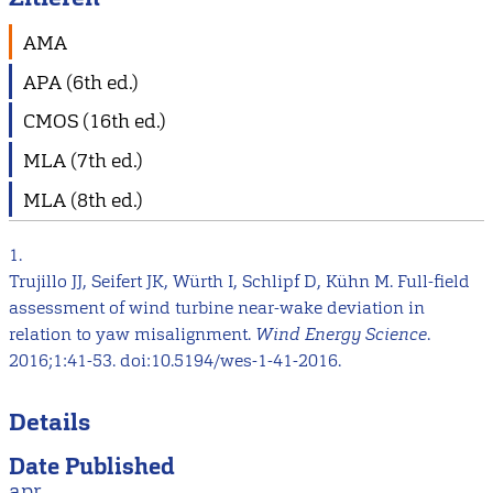
AMA
APA (6th ed.)
CMOS (16th ed.)
MLA (7th ed.)
MLA (8th ed.)
1.
Trujillo JJ, Seifert JK, Würth I, Schlipf D, Kühn M. Full-field
assessment of wind turbine near-wake deviation in
relation to yaw misalignment.
Wind Energy Science
.
2016;1:41-53. doi:10.5194/wes-1-41-2016.
Details
Date Published
apr