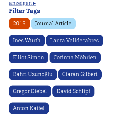
anzeigen ▸
Filter Tags
2019
Journal Article
Ines Würth
Laura Valldecabres
Elliot Simon
Corinna Möhrlen
Bahri Uzunoğlu
Ciaran Gilbert
Gregor Giebel
David Schlipf
Anton Kaifel