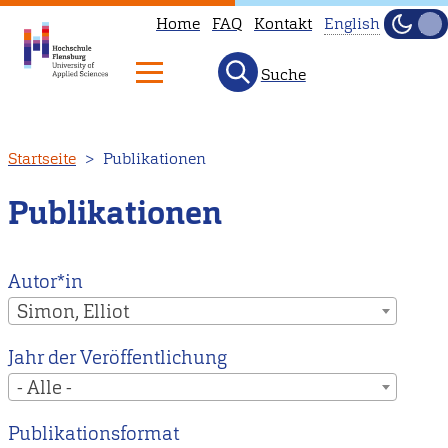
Home
FAQ
Kontakt
English
Dunke
Hell
Suche
This
page
is
Direkt
Startseite
Publikationen
not
zum
available
Inhalt
Publikationen
in
English.
Head
Autor*in
to
Simon, Elliot
our
Jahr der Veröffentlichung
English
- Alle -
main
page
Publikationsformat
instead.