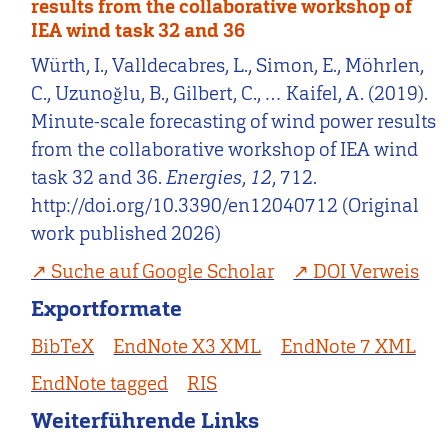
results from the collaborative workshop of
IEA wind task 32 and 36
Würth, I., Valldecabres, L., Simon, E., Möhrlen,
C., Uzunoğlu, B., Gilbert, C., … Kaifel, A. (2019).
Minute-scale forecasting of wind power results
from the collaborative workshop of IEA wind
task 32 and 36.
Energies
,
12
, 712.
http://doi.org/10.3390/en12040712 (Original
work published 2026)
Suche auf Google Scholar
DOI Verweis
Exportformate
BibTeX
EndNote X3 XML
EndNote 7 XML
EndNote tagged
RIS
Weiterführende Links