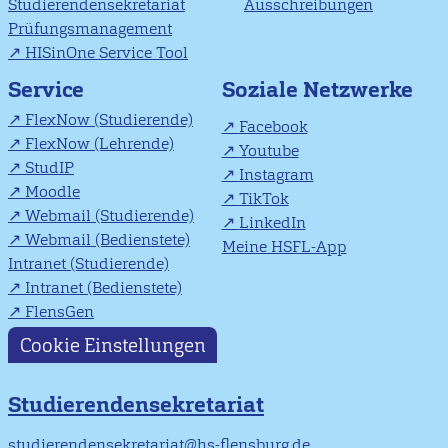
Studierendensekretariat
Ausschreibungen
Prüfungsmanagement
HISinOne Service Tool
Soziale Netzwerke
Service
FlexNow (Studierende)
Facebook
FlexNow (Lehrende)
Youtube
StudIP
Instagram
Moodle
TikTok
Webmail (Studierende)
LinkedIn
Webmail (Bedienstete)
Meine HSFL-App
Intranet (Studierende)
Intranet (Bedienstete)
FlensGen
Cookie Einstellungen
Studierendensekretariat
studierendensekretariat@hs-flensburg.de