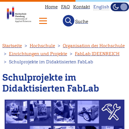
Home
FAQ
Kontakt
English
Dunke
Hell
Suche
This
page
is
Direkt
Startseite
Hochschule
Organisation der Hochschule
not
zum
Einrichtungen und Projekte
FabLab IDEENREICH
available
Inhalt
Schulprojekte im Didaktisierten FabLab
in
English.
Schulprojekte im
Head
Didaktisierten FabLab
to
our
English
main
page
instead.