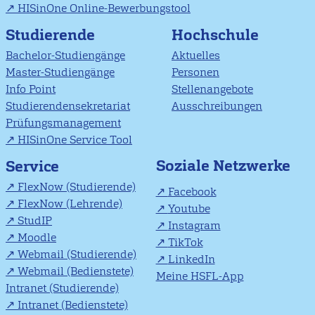
HISinOne Online-Bewerbungstool
Studierende
Hochschule
Bachelor-Studiengänge
Aktuelles
Master-Studiengänge
Personen
Info Point
Stellenangebote
Studierendensekretariat
Ausschreibungen
Prüfungsmanagement
HISinOne Service Tool
Soziale Netzwerke
Service
FlexNow (Studierende)
Facebook
FlexNow (Lehrende)
Youtube
StudIP
Instagram
Moodle
TikTok
Webmail (Studierende)
LinkedIn
Webmail (Bedienstete)
Meine HSFL-App
Intranet (Studierende)
Intranet (Bedienstete)