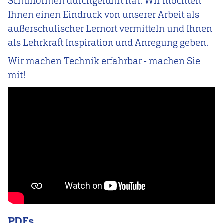
Schulformen durchgeführt hat. Wir möchten
Ihnen einen Eindruck von unserer Arbeit als
außerschulischer Lernort vermitteln und Ihnen
als Lehrkraft Inspiration und Anregung geben.
Wir machen Technik erfahrbar - machen Sie
mit!
Video
Url
PDFs