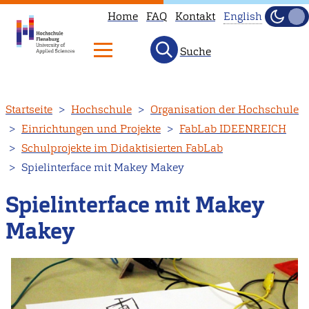
Home
FAQ
Kontakt
English
Dunke
Hell
Suche
This
page
is
Direkt
Startseite
Hochschule
Organisation der Hochschule
not
zum
Einrichtungen und Projekte
FabLab IDEENREICH
available
Inhalt
Schulprojekte im Didaktisierten FabLab
in
Spielinterface mit Makey Makey
English.
Head
Spielinterface mit Makey
to
Makey
our
English
main
page
instead.