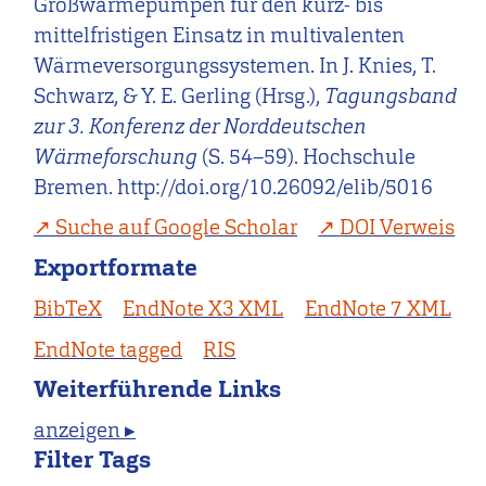
Großwärmepumpen für den kurz- bis
mittelfristigen Einsatz in multivalenten
Wärmeversorgungssystemen. In J. Knies, T.
Schwarz, & Y. E. Gerling (Hrsg.),
Tagungsband
zur 3. Konferenz der Norddeutschen
Wärmeforschung
(S. 54–59). Hochschule
Bremen. http://doi.org/10.26092/elib/5016
Suche auf Google Scholar
DOI Verweis
Exportformate
BibTeX
EndNote X3 XML
EndNote 7 XML
EndNote tagged
RIS
Weiterführende Links
anzeigen ▸
Filter Tags