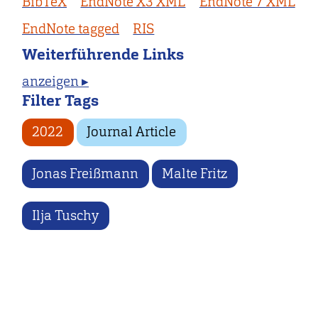
BibTeX
EndNote X3 XML
EndNote 7 XML
EndNote tagged
RIS
Weiterführende Links
anzeigen ▸
Filter Tags
2022
Journal Article
Jonas Freißmann
Malte Fritz
Ilja Tuschy