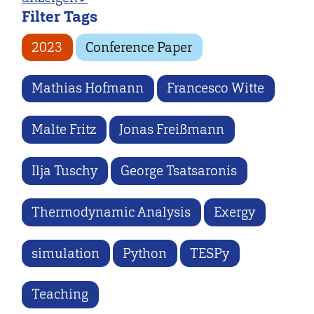
Filter Tags
2023
Conference Paper
Mathias Hofmann
Francesco Witte
Malte Fritz
Jonas Freißmann
Ilja Tuschy
George Tsatsaronis
Thermodynamic Analysis
Exergy
simulation
Python
TESPy
Teaching