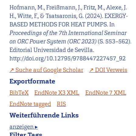
Hofmann, M., Freißmann, J., Fritz, M., Alexe, J.
H., Witte, F., & Tsatsaronis, G. (2024). EXERGY-
BASED METHODS FOR HEAT PUMPS. In
Proceedings of the 7th International Seminar
on ORC Power System (ORC 2023)
(S. 553–562).
Editorial Universidad de Sevilla.
http://doi.org/10.12795/9788447227457_92
Suche auf Google Scholar
DOI Verweis
Exportformate
BibTeX
EndNote X3 XML
EndNote 7 XML
EndNote tagged
RIS
Weiterführende Links
anzeigen ▸
Filter Tags