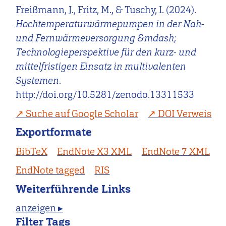
Freißmann, J., Fritz, M., & Tuschy, I. (2024).
Hochtemperaturwärmepumpen in der Nah-
und Fernwärmeversorgung &mdash;
Technologieperspektive für den kurz- und
mittelfristigen Einsatz in multivalenten
Systemen
.
http://doi.org/10.5281/zenodo.13311533
Suche auf Google Scholar
DOI Verweis
Exportformate
BibTeX
EndNote X3 XML
EndNote 7 XML
EndNote tagged
RIS
Weiterführende Links
anzeigen ▸
Filter Tags