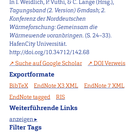
In I. Weidlich, P. Vuthi, & C. Lange (Hrsg.),
Tagungsband (2. Version) &mdash; 2.
Konferenz der Norddeutschen
Wärmeforschung: Gemeinsam die
Wärmewende voranbringen.
(S. 24–33).
HafenCity Universität.
http://doi.org/10.34712/142.68
Suche auf Google Scholar
DOI Verweis
Exportformate
BibTeX
EndNote X3 XML
EndNote 7 XML
EndNote tagged
RIS
Weiterführende Links
anzeigen ▸
Filter Tags