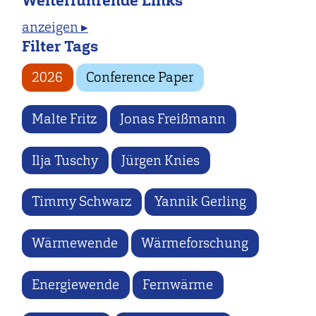
Weiterführende Links
anzeigen ▸
Filter Tags
2026
Conference Paper
Malte Fritz
Jonas Freißmann
Ilja Tuschy
Jürgen Knies
Timmy Schwarz
Yannik Gerling
Wärmewende
Wärmeforschung
Energiewende
Fernwärme