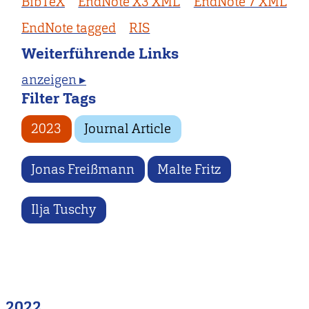
BibTeX
EndNote X3 XML
EndNote 7 XML
EndNote tagged
RIS
Weiterführende Links
anzeigen ▸
Filter Tags
2023
Journal Article
Jonas Freißmann
Malte Fritz
Ilja Tuschy
2022