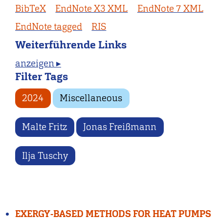
BibTeX
EndNote X3 XML
EndNote 7 XML
EndNote tagged
RIS
Weiterführende Links
anzeigen ▸
Filter Tags
2024
Miscellaneous
Malte Fritz
Jonas Freißmann
Ilja Tuschy
EXERGY-BASED METHODS FOR HEAT PUMPS