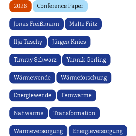
2026
Conference Paper
Jonas Freißmann
Malte Fritz
Ilja Tuschy
Jürgen Knies
Timmy Schwarz
Yannik Gerling
Wärmewende
Wärmeforschung
Energiewende
Fernwärme
Nahwärme
Transformation
Wärmeversorgung
Energieversorgung