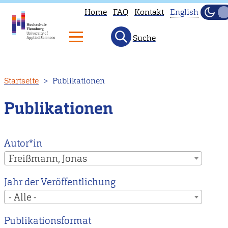
Home
FAQ
Kontakt
English
Dunk
Hell
Suche
This
page
is
Direkt
Startseite
Publikationen
not
zum
available
Inhalt
Publikationen
in
English.
Head
Autor*in
to
Freißmann, Jonas
our
Jahr der Veröffentlichung
English
- Alle -
main
page
Publikationsformat
instead.