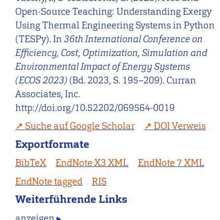
Open-Source Teaching: Understanding Exergy
Using Thermal Engineering Systems in Python
(TESPy). In
36th International Conference on
Efficiency, Cost, Optimization, Simulation and
Environmental Impact of Energy Systems
(ECOS 2023)
(Bd. 2023, S. 195–209). Curran
Associates, Inc.
http://doi.org/10.52202/069564-0019
Suche auf Google Scholar
DOI Verweis
Exportformate
BibTeX
EndNote X3 XML
EndNote 7 XML
EndNote tagged
RIS
Weiterführende Links
anzeigen ▸