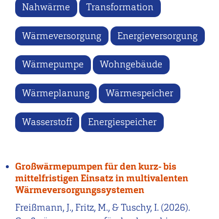
Nahwärme
Transformation
Wärmeversorgung
Energieversorgung
Wärmepumpe
Wohngebäude
Wärmeplanung
Wärmespeicher
Wasserstoff
Energiespeicher
Großwärmepumpen für den kurz- bis
mittelfristigen Einsatz in multivalenten
Wärmeversorgungssystemen
Freißmann, J., Fritz, M., & Tuschy, I. (2026).