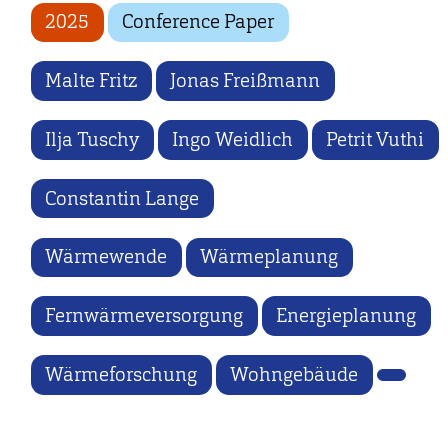
2025
Conference Paper
Malte Fritz
Jonas Freißmann
Ilja Tuschy
Ingo Weidlich
Petrit Vuthi
Constantin Lange
Wärmewende
Wärmeplanung
Fernwärmeversorgung
Energieplanung
Wärmeforschung
Wohngebäude