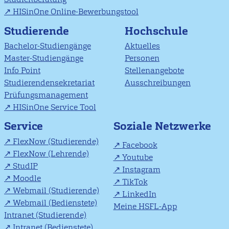
HISinOne Online-Bewerbungstool
Studierende
Hochschule
Bachelor-Studiengänge
Aktuelles
Master-Studiengänge
Personen
Info Point
Stellenangebote
Studierendensekretariat
Ausschreibungen
Prüfungsmanagement
HISinOne Service Tool
Soziale Netzwerke
Service
FlexNow (Studierende)
Facebook
FlexNow (Lehrende)
Youtube
StudIP
Instagram
Moodle
TikTok
Webmail (Studierende)
LinkedIn
Webmail (Bedienstete)
Meine HSFL-App
Intranet (Studierende)
Intranet (Bedienstete)