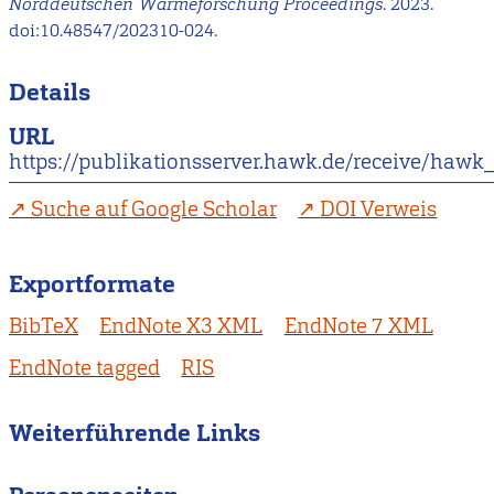
Norddeutschen Wärmeforschung Proceedings
. 2023.
doi:10.48547/202310-024.
Details
URL
https://publikationsserver.hawk.de/receive/ha
Suche auf Google Scholar
DOI Verweis
Exportformate
BibTeX
EndNote X3 XML
EndNote 7 XML
EndNote tagged
RIS
Weiterführende Links