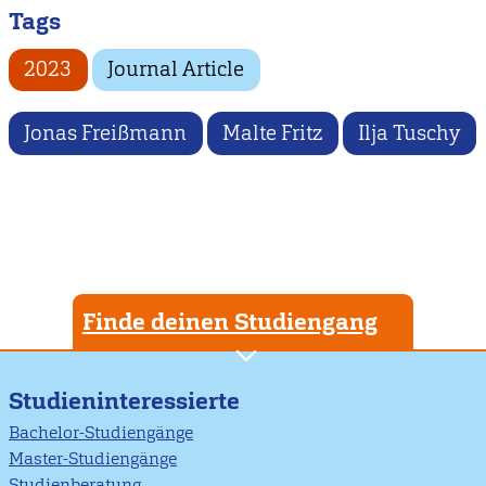
Tags
2023
Journal Article
Jonas Freißmann
Malte Fritz
Ilja Tuschy
Finde deinen Studiengang
Studieninteressierte
Bachelor-Studiengänge
Master-Studiengänge
Studienberatung