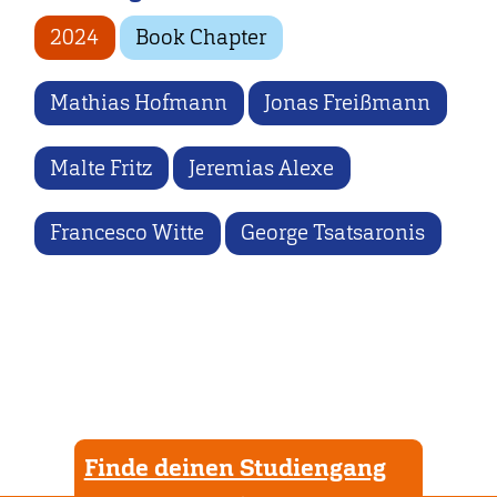
2024
Book Chapter
Mathias Hofmann
Jonas Freißmann
Malte Fritz
Jeremias Alexe
Francesco Witte
George Tsatsaronis
Finde deinen Studiengang