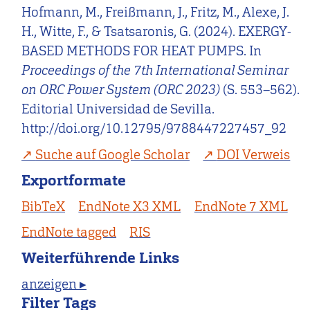
Hofmann, M., Freißmann, J., Fritz, M., Alexe, J.
H., Witte, F., & Tsatsaronis, G. (2024). EXERGY-
BASED METHODS FOR HEAT PUMPS. In
Proceedings of the 7th International Seminar
on ORC Power System (ORC 2023)
(S. 553–562).
Editorial Universidad de Sevilla.
http://doi.org/10.12795/9788447227457_92
Suche auf Google Scholar
DOI Verweis
Exportformate
BibTeX
EndNote X3 XML
EndNote 7 XML
EndNote tagged
RIS
Weiterführende Links
anzeigen ▸
Filter Tags