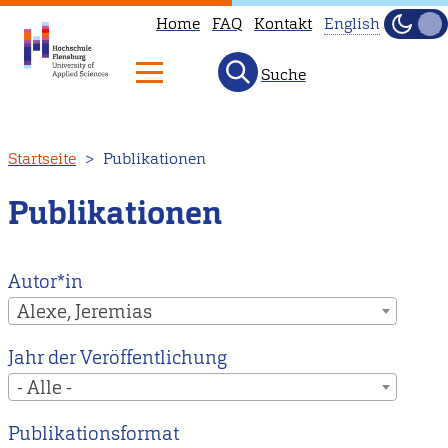
Home
FAQ
Kontakt
English
Dunke
Hell
Suche
This
page
is
Direkt
Startseite
Publikationen
not
zum
available
Inhalt
Publikationen
in
English.
Head
Autor*in
to
Alexe, Jeremias
our
Jahr der Veröffentlichung
English
- Alle -
main
page
Publikationsformat
instead.