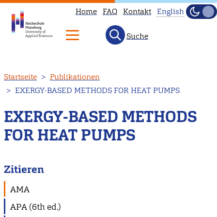
Home
FAQ
Kontakt
English
Dunke
Hell
Suche
This
page
is
Direkt
Startseite
Publikationen
not
zum
EXERGY-BASED METHODS FOR HEAT PUMPS
available
Inhalt
in
EXERGY-BASED METHODS
English.
FOR HEAT PUMPS
Head
to
our
Zitieren
English
main
AMA
page
APA (6th ed.)
instead.