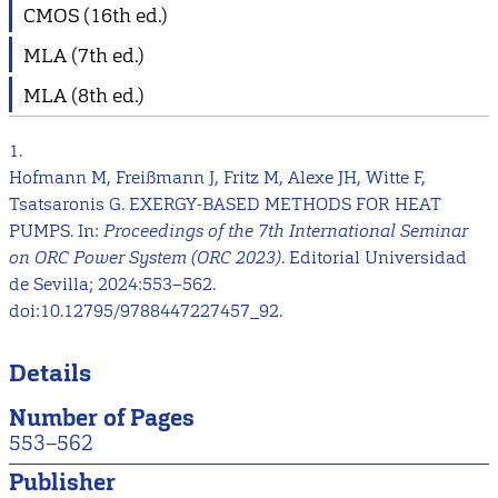
CMOS (16th ed.)
MLA (7th ed.)
MLA (8th ed.)
1.
Hofmann M, Freißmann J, Fritz M, Alexe JH, Witte F,
Tsatsaronis G. EXERGY-BASED METHODS FOR HEAT
PUMPS. In:
Proceedings of the 7th International Seminar
on ORC Power System (ORC 2023)
. Editorial Universidad
de Sevilla; 2024:553–562.
doi:10.12795/9788447227457_92.
Details
Number of Pages
553–562
Publisher