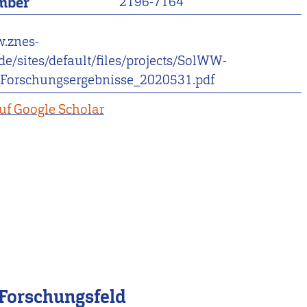
mber
2196-7164
w.znes-
de/sites/default/files/projects/SolWW-
orschungsergebnisse_2020531.pdf
uf Google Scholar
Forschungsfeld