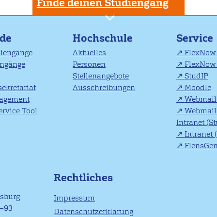
Finde deinen Studiengang
nde
Hochschule
Service
diengänge
Aktuelles
FlexNow 
engänge
Personen
FlexNow 
Stellenangebote
StudIP
ekretariat
Ausschreibungen
Moodle
agement
Webmail 
rvice Tool
Webmail 
Intranet (S
Intranet 
FlensGe
Rechtliches
nsburg
Impressum
1–93
Datenschutzerklärung