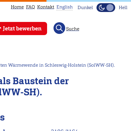
Home
FAQ
Kontakt
English
Dunkel
Hell
This
Jetzt bewerben
Suche
page
is
not
available
in
elten Wärmewende in Schleswig-Holstein (SolWW-SH).
English.
ls Baustein der
Head
to
olWW-SH).
our
English
main
ls
page
instead.