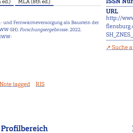
ISSN Nu
 ed.)
MLA (8th ed.)
URL
http://ww
ah- und Fernwärmeversorgung als Baustein der
flensburg.
olWW-SH).
Forschungsergebnisse
. 2022.
SH_ZNES_F
SolWW-
Suche a
Note tagged
RIS
Profilbereich