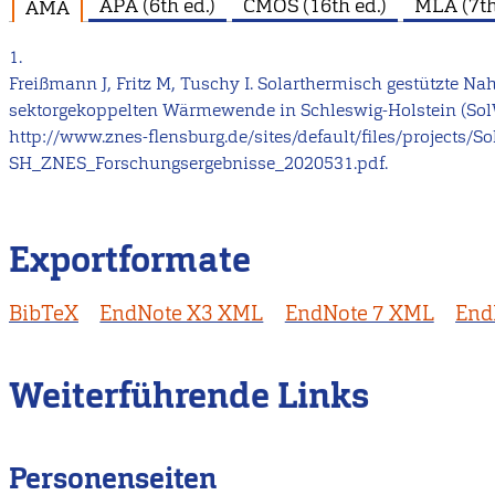
APA (6th ed.)
CMOS (16th ed.)
MLA (7th
AMA
1.
Freißmann J, Fritz M, Tuschy I. Solarthermisch gestützte N
sektorgekoppelten Wärmewende in Schleswig-Holstein (S
http://www.znes-flensburg.de/sites/default/files/projects/
SH_ZNES_Forschungsergebnisse_2020531.pdf.
Exportformate
BibTeX
EndNote X3 XML
EndNote 7 XML
End
Weiterführende Links
Personenseiten