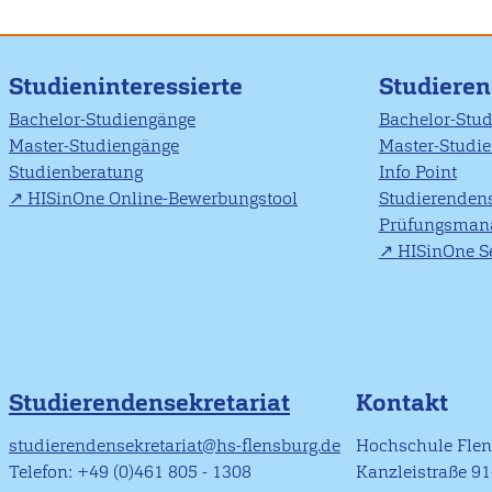
Studieninteressierte
Studiere
Bachelor-Studiengänge
Bachelor-Stu
Master-Studiengänge
Master-Studi
Studienberatung
Info Point
HISinOne Online-Bewerbungstool
Studierendens
Prüfungsman
HISinOne Se
Studierendensekretariat
Kontakt
studierendensekretariat@hs-flensburg.de
Hochschule Fle
Telefon: +49 (0)461 805 - 1308
Kanzleistraße 9