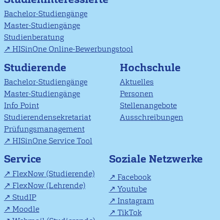
Bachelor-Studiengänge
Master-Studiengänge
Studienberatung
HISinOne Online-Bewerbungstool
Studierende
Hochschule
Bachelor-Studiengänge
Aktuelles
Master-Studiengänge
Personen
Info Point
Stellenangebote
Studierendensekretariat
Ausschreibungen
Prüfungsmanagement
HISinOne Service Tool
Soziale Netzwerke
Service
FlexNow (Studierende)
Facebook
FlexNow (Lehrende)
Youtube
StudIP
Instagram
Moodle
TikTok