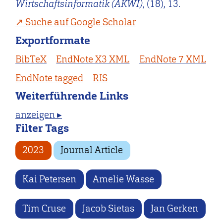
Wirtschaftsinformatik (AKWI)
, (18), 13.
Suche auf Google Scholar
Exportformate
BibTeX
EndNote X3 XML
EndNote 7 XML
EndNote tagged
RIS
Weiterführende Links
anzeigen ▸
Filter Tags
2023
Journal Article
Kai Petersen
Amelie Wasse
Tim Cruse
Jacob Sietas
Jan Gerken