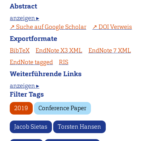
Abstract
anzeigen ▸
Suche auf Google Scholar
DOI Verweis
Exportformate
BibTeX
EndNote X3 XML
EndNote 7 XML
EndNote tagged
RIS
Weiterführende Links
anzeigen ▸
Filter Tags
2019
Conference Paper
Jacob Sietas
Torsten Hansen