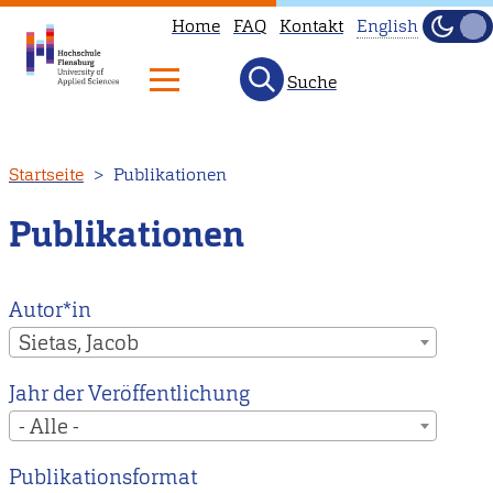
Home
FAQ
Kontakt
English
Dunke
Hell
Suche
This
page
is
Direkt
Startseite
Publikationen
not
zum
available
Inhalt
Publikationen
in
English.
Head
Autor*in
to
Sietas, Jacob
our
Jahr der Veröffentlichung
English
- Alle -
main
page
Publikationsformat
instead.