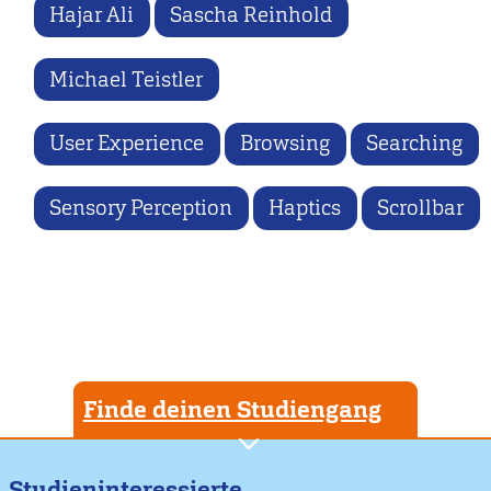
Hajar Ali
Sascha Reinhold
Michael Teistler
User Experience
Browsing
Searching
Sensory Perception
Haptics
Scrollbar
Finde deinen Studiengang
Studieninteressierte