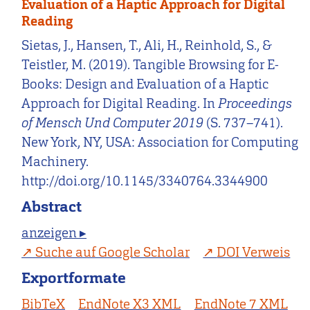
Evaluation of a Haptic Approach for Digital
Reading
Sietas, J., Hansen, T., Ali, H., Reinhold, S., &
Teistler, M. (2019). Tangible Browsing for E-
Books: Design and Evaluation of a Haptic
Approach for Digital Reading. In
Proceedings
of Mensch Und Computer 2019
(S. 737–741).
New York, NY, USA: Association for Computing
Machinery.
http://doi.org/10.1145/3340764.3344900
Abstract
anzeigen ▸
Suche auf Google Scholar
DOI Verweis
Exportformate
BibTeX
EndNote X3 XML
EndNote 7 XML