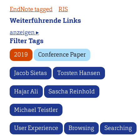
EndNote tagged
RIS
Weiterführende Links
anzeigen ▸
Filter Tags
2019
Conference Paper
Jacob Sietas
Torsten Hansen
Hajar Ali
Sascha Reinhold
Michael Teistler
User Experience
Browsing
Searching