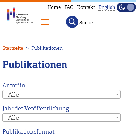
Home
FAQ
Kontakt
English
Dunke
Hell
Suche
This
page
is
Direkt
Startseite
Publikationen
not
zum
available
Inhalt
Publikationen
in
English.
Head
Autor*in
to
- Alle -
our
Jahr der Veröffentlichung
English
- Alle -
main
page
Publikationsformat
instead.