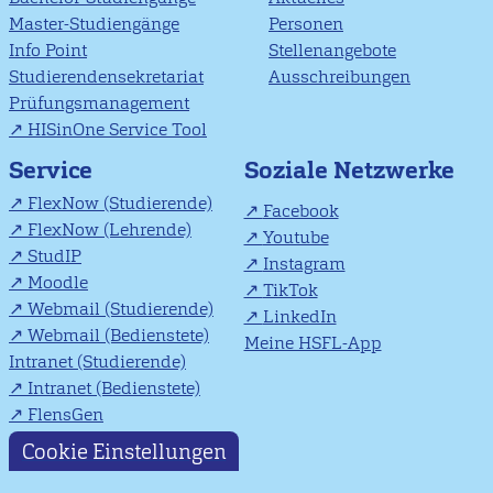
Master-Studiengänge
Personen
Info Point
Stellenangebote
Studierendensekretariat
Ausschreibungen
Prüfungsmanagement
HISinOne Service Tool
Soziale Netzwerke
Service
FlexNow (Studierende)
Facebook
FlexNow (Lehrende)
Youtube
StudIP
Instagram
Moodle
TikTok
Webmail (Studierende)
LinkedIn
Webmail (Bedienstete)
Meine HSFL-App
Intranet (Studierende)
Intranet (Bedienstete)
FlensGen
Cookie Einstellungen