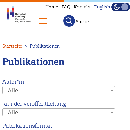
Home
FAQ
Kontakt
English
Dunke
Hell
Suche
This
page
is
Direkt
Startseite
Publikationen
not
zum
available
Inhalt
Publikationen
in
English.
Head
Autor*in
to
- Alle -
our
Jahr der Veröffentlichung
English
- Alle -
main
page
Publikationsformat
instead.