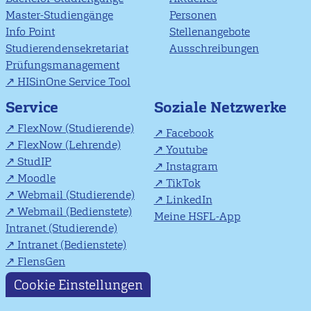
Master-Studiengänge
Personen
Info Point
Stellenangebote
Studierendensekretariat
Ausschreibungen
Prüfungsmanagement
HISinOne Service Tool
Soziale Netzwerke
Service
FlexNow (Studierende)
Facebook
FlexNow (Lehrende)
Youtube
StudIP
Instagram
Moodle
TikTok
Webmail (Studierende)
LinkedIn
Webmail (Bedienstete)
Meine HSFL-App
Intranet (Studierende)
Intranet (Bedienstete)
FlensGen
Cookie Einstellungen