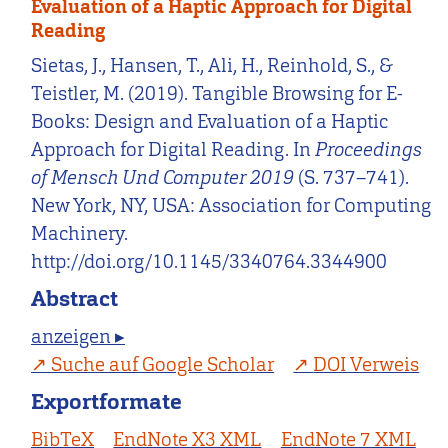
Evaluation of a Haptic Approach for Digital
Reading
Sietas, J., Hansen, T., Ali, H., Reinhold, S., &
Teistler, M. (2019). Tangible Browsing for E-
Books: Design and Evaluation of a Haptic
Approach for Digital Reading. In
Proceedings
of Mensch Und Computer 2019
(S. 737–741).
New York, NY, USA: Association for Computing
Machinery.
http://doi.org/10.1145/3340764.3344900
Abstract
anzeigen ▸
Suche auf Google Scholar
DOI Verweis
Exportformate
BibTeX
EndNote X3 XML
EndNote 7 XML