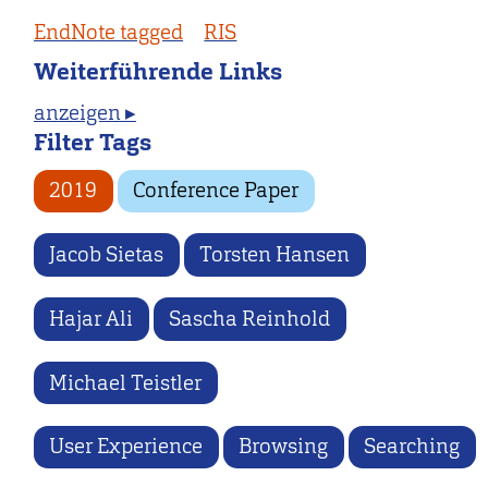
EndNote tagged
RIS
Weiterführende Links
anzeigen ▸
Filter Tags
2019
Conference Paper
Jacob Sietas
Torsten Hansen
Hajar Ali
Sascha Reinhold
Michael Teistler
User Experience
Browsing
Searching