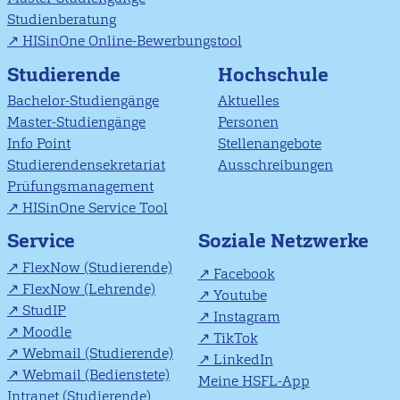
Studienberatung
HISinOne Online-Bewerbungstool
Studierende
Hochschule
Bachelor-Studiengänge
Aktuelles
Master-Studiengänge
Personen
Info Point
Stellenangebote
Studierendensekretariat
Ausschreibungen
Prüfungsmanagement
HISinOne Service Tool
Soziale Netzwerke
Service
FlexNow (Studierende)
Facebook
FlexNow (Lehrende)
Youtube
StudIP
Instagram
Moodle
TikTok
Webmail (Studierende)
LinkedIn
Webmail (Bedienstete)
Meine HSFL-App
Intranet (Studierende)