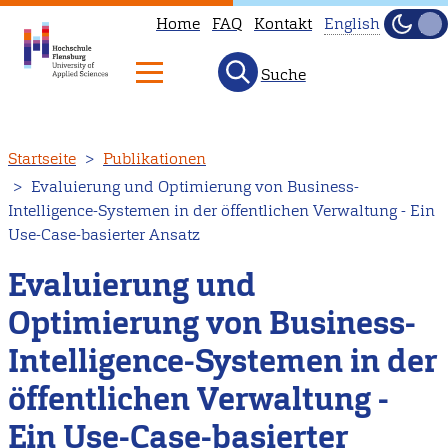
Home
FAQ
Kontakt
English
Dunke
Hell
Suche
This
page
is
Direkt
Startseite
Publikationen
not
zum
Evaluierung und Optimierung von Business-
available
Inhalt
Intelligence-Systemen in der öffentlichen Verwaltung - Ein
in
Use-Case-basierter Ansatz
English.
Evaluierung und
Head
to
Optimierung von Business-
our
Intelligence-Systemen in der
English
main
öffentlichen Verwaltung -
page
Ein Use-Case-basierter
instead.