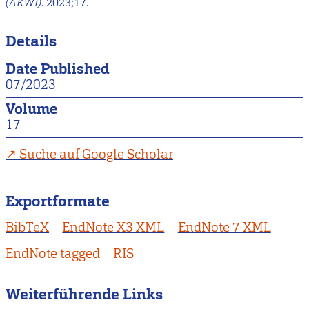
(AKWI)
. 2023;17.
Details
Date Published
07/2023
Volume
17
Suche auf Google Scholar
Exportformate
BibTeX
EndNote X3 XML
EndNote 7 XML
EndNote tagged
RIS
Weiterführende Links