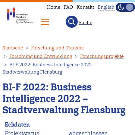
Home
FAQ
Kontakt
English
Dunke
Hell
Suche
This
page
is
Direkt
Startseite
Forschung und Transfer
not
zum
Forschung und Entwicklung
Forschungsprojekte
available
Inhalt
BI-F 2022: Business Intelligence 2022 –
in
Stadtverwaltung Flensburg
English.
Head
BI-F 2022: Business
to
Intelligence 2022 –
our
Stadtverwaltung Flensburg
English
main
Eckdaten
page
Projektstatus
abgeschlossen
instead.