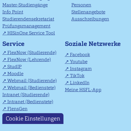
Master-Studiengänge
Personen
Info Point
Stellenangebote
Studierendensekretariat
Ausschreibungen
Prüfungsmanagement
HISinOne Service Tool
Soziale Netzwerke
Service
FlexNow (Studierende)
Facebook
FlexNow (Lehrende)
Youtube
StudIP
Instagram
Moodle
TikTok
Webmail (Studierende)
LinkedIn
Webmail (Bedienstete)
Meine HSFL-App
Intranet (Studierende)
Intranet (Bedienstete)
FlensGen
Cookie Einstellungen