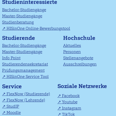
Studieninteressierte
Bachelor-Studiengänge
Master-Studiengänge
Studienberatung
HISinOne Online-Bewerbungstool
Studierende
Hochschule
Bachelor-Studiengänge
Aktuelles
Master-Studiengänge
Personen
Info Point
Stellenangebote
Studierendensekretariat
Ausschreibungen
Prüfungsmanagement
HISinOne Service Tool
Soziale Netzwerke
Service
FlexNow (Studierende)
Facebook
FlexNow (Lehrende)
Youtube
StudIP
Instagram
Moodle
TikTok