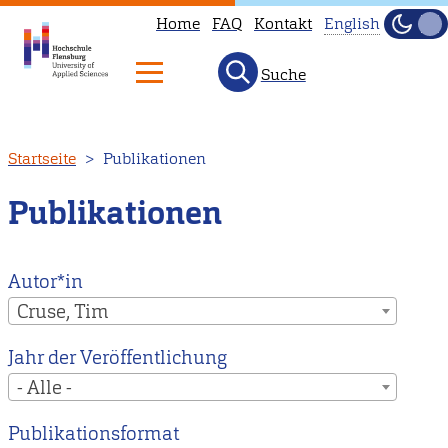
Home
FAQ
Kontakt
English
Dunke
Hell
Suche
This
page
is
Direkt
Startseite
Publikationen
not
zum
available
Inhalt
Publikationen
in
English.
Head
Autor*in
to
Cruse, Tim
our
Jahr der Veröffentlichung
English
- Alle -
main
page
Publikationsformat
instead.