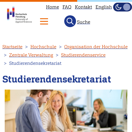
Home
FAQ
Kontakt
English
Dunke
Hell
Suche
Direkt
Startseite
Hochschule
Organisation der Hochschule
zum
Zentrale Verwaltung
Studierendenservice
Inhalt
Studierendensekretariat
Studierendensekretariat