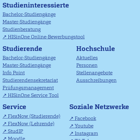
Studieninteressierte
Bachelor-Studiengänge
Master-Studiengänge
Studienberatung
HISinOne Online-Bewerbungstool
Studierende
Hochschule
Bachelor-Studiengänge
Aktuelles
Master-Studiengänge
Personen
Info Point
Stellenangebote
Studierendensekretariat
Ausschreibungen
Prüfungsmanagement
HISinOne Service Tool
Soziale Netzwerke
Service
FlexNow (Studierende)
Facebook
FlexNow (Lehrende)
Youtube
StudIP
Instagram
Moodle