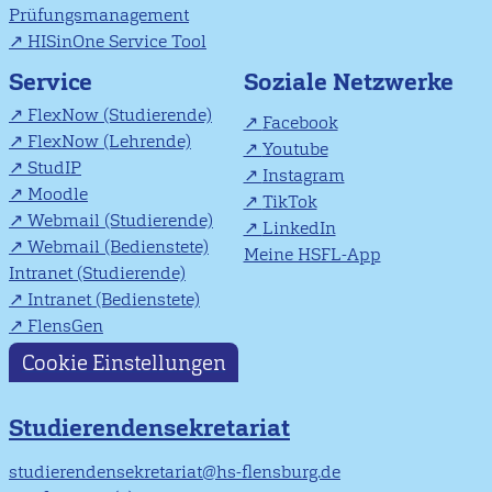
Prüfungsmanagement
HISinOne Service Tool
Soziale Netzwerke
Service
FlexNow (Studierende)
Facebook
FlexNow (Lehrende)
Youtube
StudIP
Instagram
Moodle
TikTok
Webmail (Studierende)
LinkedIn
Webmail (Bedienstete)
Meine HSFL-App
Intranet (Studierende)
Intranet (Bedienstete)
FlensGen
Cookie Einstellungen
Studierendensekretariat
studierendensekretariat@hs-flensburg.de