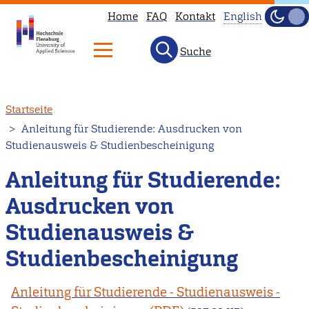
Home
FAQ
Kontakt
English
Dunke
Hell
Suche
This
page
is
Direkt
Startseite
not
zum
Anleitung für Studierende: Ausdrucken von
available
Inhalt
Studienausweis & Studienbescheinigung
in
English.
Anleitung für Studierende:
Head
Ausdrucken von
to
Studienausweis &
our
English
Studienbescheinigung
main
page
Anleitung für Studierende - Studienausweis -
instead.