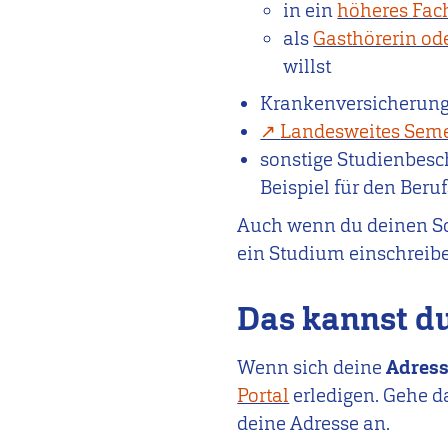
in ein
höheres Fac
als
Gasthörerin od
willst
Krankenversicherun
Landesweites Seme
sonstige Studienbesch
Beispiel für den Ber
Auch wenn du deinen Sc
ein Studium einschreiben
Das kannst du
Wenn sich deine
Adress
Portal
erledigen. Gehe d
deine Adresse an.