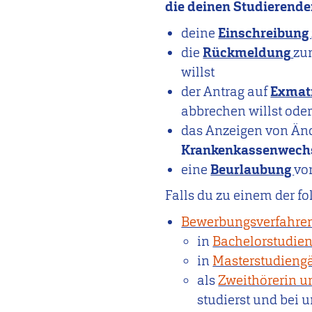
die deinen Studierende
deine
Einschreibung
die
Rückmeldung
zu
willst
der Antrag auf
Exmatr
abbrechen willst oder
das Anzeigen von Änd
Krankenkassenwech
eine
Beurlaubung
vo
Falls du zu einem der f
Bewerbungsverfahre
in
Bachelorstudie
in
Masterstudieng
als
Zweithörerin u
studierst und bei 