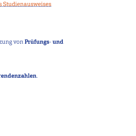
s Studienausweises
tzung von
Prüfungs
-
und
erendenzahlen
.