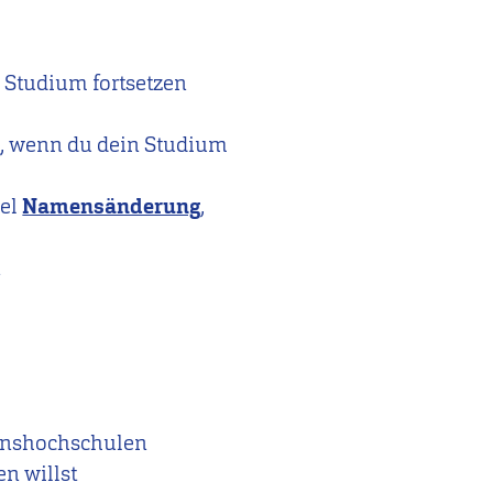
Studium fortsetzen
s
, wenn du dein Studium
iel
Namensänderung
,
n
ionshochschulen
n willst