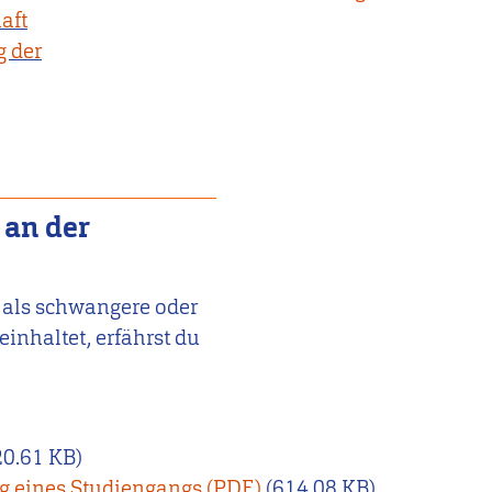
aft
g der
 an der
 als schwangere oder
inhaltet, erfährst du
20.61 KB)
g eines Studiengangs
(614.08 KB)