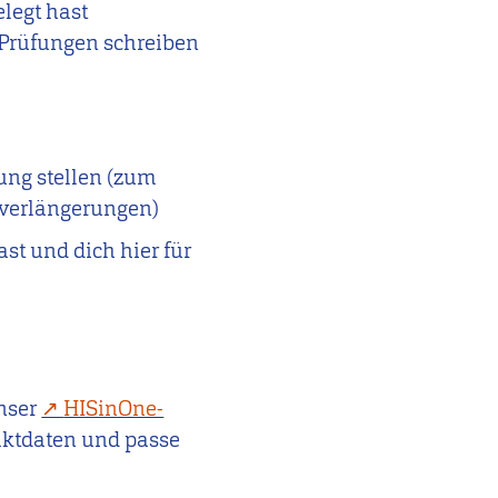
legt hast
e Prüfungen schreiben
gung stellen (zum
sverlängerungen)
t und dich hier für
unser
HISinOne-
taktdaten und passe