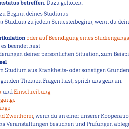
nstatus betreffen
. Dazu gehören:
zu Beginn deines Studiums
m Studium zu jedem Semesterbeginn, wenn du dein 
ikulation
oder auf Beendigung eines Studiengang
 es beendet hast
erungen deiner persönlichen Situation, zum Beisp
sel
m Studium aus Krankheits- oder sonstigen Gründe
olgenden Themen Fragen hast, sprich uns gern an.
n
und
Einschreibung
ngänge
änge
nd Zweithörer
, wenn du an einer unserer Kooperat
uns Veranstaltungen besuchen und Prüfungen ablege