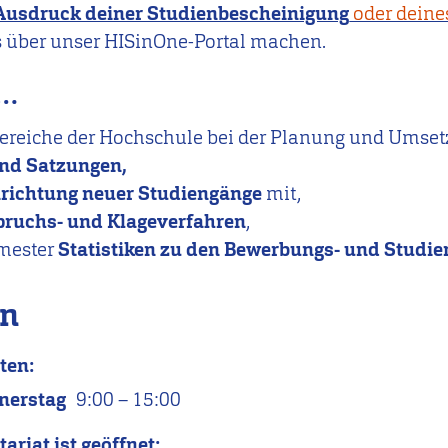
Ausdruck deiner Studienbescheinigung
oder deine
s über unser HISinOne-Portal machen.
n…
bereiche der Hochschule bei der Planung und Umse
nd Satzungen,
nrichtung neuer Studiengänge
mit,
ruchs- und Klageverfahren
,
emester
Statistiken zu den Bewerbungs- und Studi
en
ten:
nerstag
9:00
–
15:00
riat ist geöffnet: