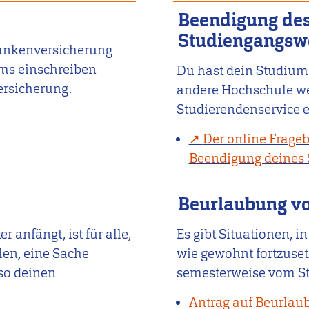
Beendigung de
Studiengangsw
rankenversicherung
ums einschreiben
Du hast dein Studium 
ersicherung.
andere Hochschule we
Studierendenservice e
Der online Frageb
Beendigung deines
Beurlaubung v
anfängt, ist für alle,
Es gibt Situationen, i
len, eine Sache
wie gewohnt fortzuset
so deinen
semesterweise vom St
Antrag auf Beurlau