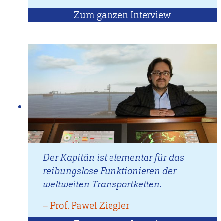
von
Zum ganzen Interview
mit
Ann-
Kathrin
Der Kapitän ist elementar für das
reibungslose Funktionieren der
weltweiten Transportketten.
–
Zitat
Prof. Pawel Ziegler
von