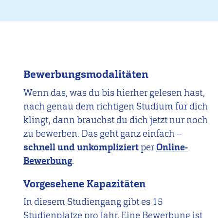
den
Flensburger
Schifffahrtstagen
Bewerbungsmodalitäten
Wenn das, was du bis hierher gelesen hast,
nach genau dem richtigen Studium für dich
klingt, dann brauchst du dich jetzt nur noch
zu bewerben. Das geht ganz einfach –
schnell und unkompliziert
per
Online-
Bewerbung
.
Vorgesehene Kapazitäten
In diesem Studiengang gibt es 15
Studienplätze pro Jahr. Eine Bewerbung ist