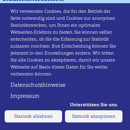
Bachelor-Studiengänge
Wir verwenden Cookies, die für den Betrieb der
Master-Studiengänge
Seite notwendig sind und Cookies zur anonymen
Studienberatung
Statistikzwecken, um Ihnen ein optimales
HISinOne Online-Bewerbungstool
Webseiten-Erlebnis zu bieten. Sie können selbst
Studierende
Hochschule
entscheiden, ob Sie die Erfassung zur Statistik
zulassen möchten. Ihre Entscheidung können Sie
Bachelor-Studiengänge
Aktuelles
jederzeit in den Einstellungen ändern. Wir bitten
Master-Studiengänge
Personen
Sie alle Cookies zu akzeptieren, damit wir unsere
Info Point
Stellenangebote
Webseite auf Basis dieser Daten für Sie weiter
Studierendensekretariat
Ausschreibungen
verbessern können.
Prüfungsmanagement
HISinOne Service Tool
Datenschutzhinweise
Soziale Netzwerke
Service
Impressum
FlexNow (Studierende)
Facebook
FlexNow (Lehrende)
Youtube
StudIP
Statistik ablehnen
Statistik akzeptieren
Instagram
jetzt bewerben
Moodle
TikTok
Webmail (Studierende)