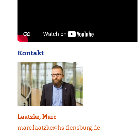
Kontakt
Laatzke, Marc
marc.laatzke@hs-flensburg.de