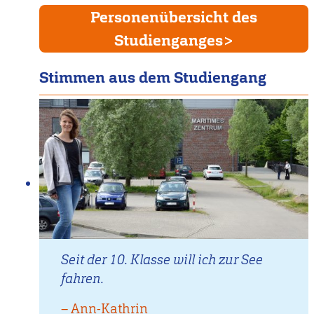
Personenübersicht des
Studienganges
Stimmen aus dem Studiengang
Seit der 10. Klasse will ich zur See
fahren.
–
Zitat
Ann-Kathrin