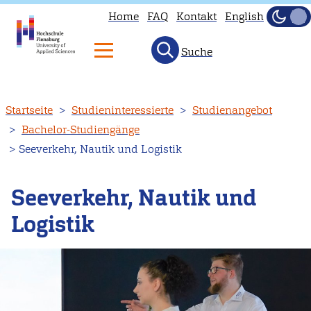
Home
FAQ
Kontakt
English
Dunke
Hell
Suche
Direkt
Startseite
Studieninteressierte
Studienangebot
zum
Bachelor-Studiengänge
Inhalt
Seeverkehr, Nautik und Logistik
Seeverkehr, Nautik und
Logistik