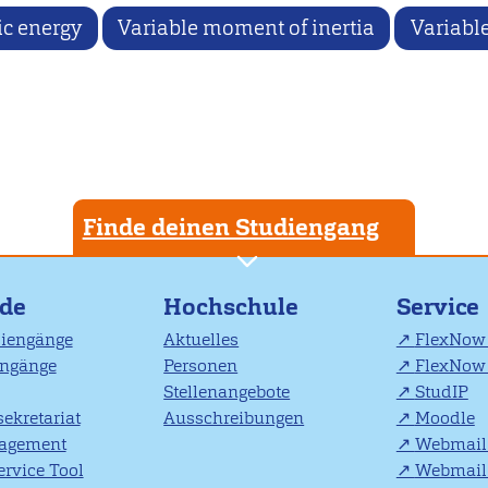
ic energy
Variable moment of inertia
Variable
Finde deinen Studiengang
nde
Hochschule
Service
diengänge
Aktuelles
FlexNow 
engänge
Personen
FlexNow 
Stellenangebote
StudIP
ekretariat
Ausschreibungen
Moodle
agement
Webmail 
rvice Tool
Webmail 