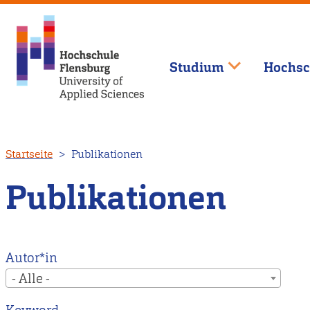
Studium
Hochsc
Direkt
Startseite
Publikationen
zum
Inhalt
Publikationen
Autor*in
- Alle -