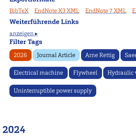
BibTeX
EndNote X3 XML
EndNote 7 XML
E
Weiterführende Links
anzeigen ▸
Filter Tags
2026
Journal Article
Arne Rettig
Sae
Electrical machine
Flywheel
Hydraulic 
Uninterruptible power supply
2024