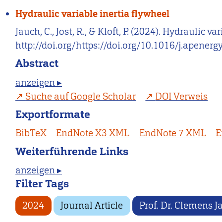
Hydraulic variable inertia flywheel
Jauch, C., Jost, R., & Kloft, P. (2024). Hydraulic v
http://doi.org/https://doi.org/10.1016/j.apener
Abstract
anzeigen ▸
Suche auf Google Scholar
DOI Verweis
Exportformate
BibTeX
EndNote X3 XML
EndNote 7 XML
E
Weiterführende Links
anzeigen ▸
Filter Tags
2024
Journal Article
Prof. Dr. Clemens 