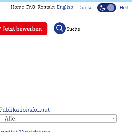
Home
FAQ
Kontakt
English
Dunkel
Hell
This
Jetzt bewerben
Suche
page
is
not
available
in
English.
Head
to
our
English
Publikationsformat
main
- Alle -
page
instead.