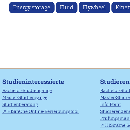
Energy storage
Fluid
Flywheel
Kinet
Studieninteressierte
Studiere
Bachelor-Studiengänge
Bachelor-Stu
Master-Studiengänge
Master-Studi
Studienberatung
Info Point
HISinOne Online-Bewerbungstool
Studierendens
Prüfungsman
HISinOne Se