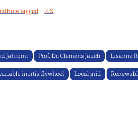
ndNote tagged
RIS
ed Jahromi
Prof. Dr. Clemens Jauch
Lisanne R
variable inertia flywheel
Local grid
Renewabl