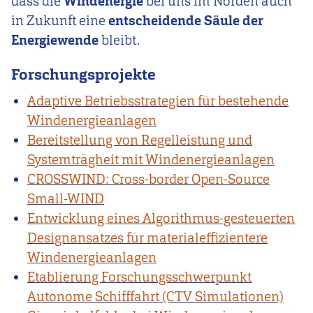
dass die
Windenergie
bei uns im Norden auch
in Zukunft eine
entscheidende Säule der
Energiewende
bleibt.
Forschungsprojekte
Adaptive Betriebsstrategien für bestehende
Windenergieanlagen
Bereitstellung von Regelleistung und
Systemträgheit mit Windenergieanlagen
CROSSWIND: Cross-border Open-Source
Small-WIND
Entwicklung eines Algorithmus-gesteuerten
Designansatzes für materialeffizientere
Windenergieanlagen
Etablierung Forschungsschwerpunkt
Autonome Schifffahrt (CTV Simulationen)