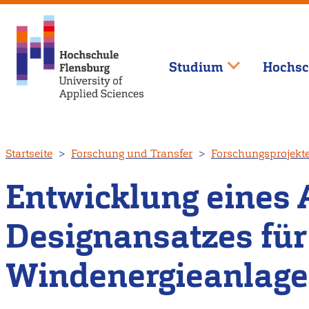
Studium
Hochsc
Direkt
Startseite
Forschung und Transfer
Forschungsprojekt
zum
Inhalt
Entwicklung eines 
Designansatzes für 
Windenergieanlag