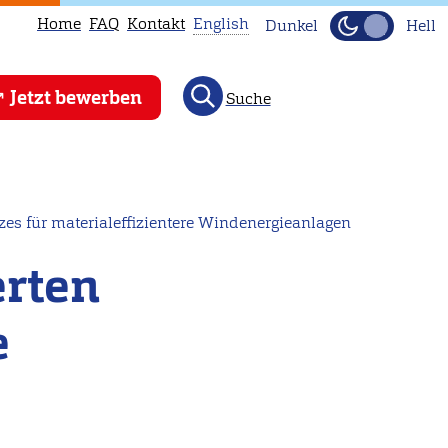
Home
FAQ
Kontakt
English
Dunkel
Hell
This
Jetzt bewerben
Suche
page
is
not
available
in
es für materialeffizientere Windenergieanlagen
English.
erten
Head
to
e
our
English
main
page
instead.