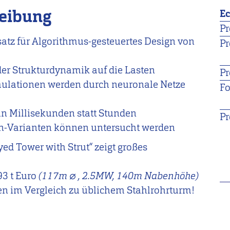
reibung
E
Pr
satz für Algorithmus-gesteuertes Design von
Pr
der Strukturdynamik auf die Lasten
Pr
mulationen werden durch neuronale Netze
Fo
in Millisekunden statt Stunden
Pr
n-Varianten können untersucht werden
ed Tower with Strut“ zeigt großes
3 t Euro
(117m
⌀
, 2.5MW, 140m Nabenhöhe)
en im Vergleich zu üblichem Stahlrohrturm!