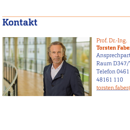
Kontakt
Prof. Dr.-Ing.
Torsten Fabe
Ansprechpar
Raum D347/
Telefon 0461
48161 110
torsten.fabe