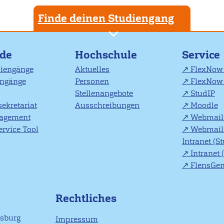
Finde deinen Studiengang
nde
Hochschule
Service
diengänge
Aktuelles
FlexNow 
engänge
Personen
FlexNow 
Stellenangebote
StudIP
ekretariat
Ausschreibungen
Moodle
agement
Webmail 
rvice Tool
Webmail 
Intranet (S
Intranet 
FlensGe
Rechtliches
nsburg
Impressum