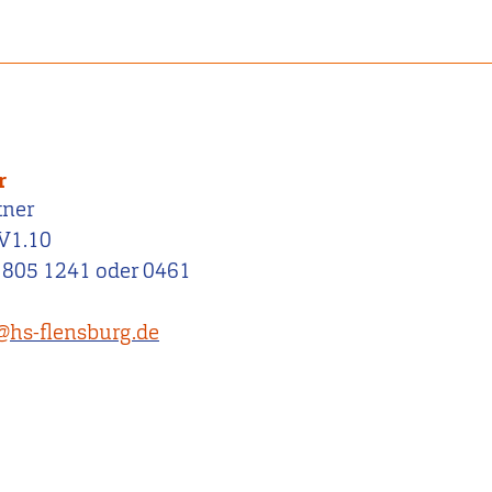
r
tner
V1.10
 805 1241 oder 0461
r@hs-flensburg.de