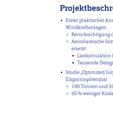
Projektbesch
Erster praktischer An
Windkraftanlagen
Berücksichtigung 
Aeroelastische Si
ersetzt
Lastsimulation 
Tausende Desig
Studie „Optimized Guy
Ersparnispotenzial
199 Tonnen und 59
50 % weniger Kost