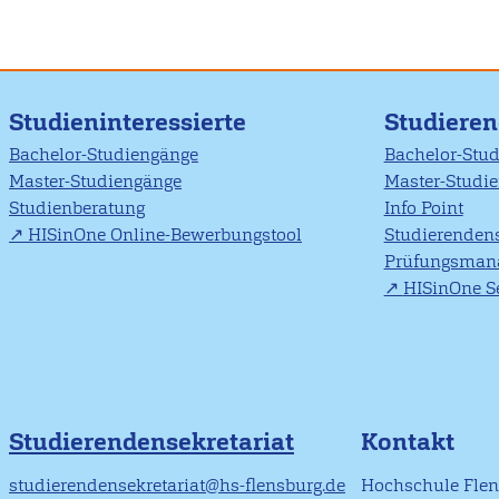
Studieninteressierte
Studiere
Bachelor-Studiengänge
Bachelor-Stu
Master-Studiengänge
Master-Studi
Studienberatung
Info Point
HISinOne Online-Bewerbungstool
Studierendens
Prüfungsman
HISinOne Se
Studierendensekretariat
Kontakt
studierendensekretariat@hs-flensburg.de
Hochschule Fle