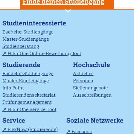
Finde deinen Studiengang
Studieninteressierte
Bachelor-Studiengänge
Master-Studiengänge
Studienberatung
HISinOne Online-Bewerbungstool
Studierende
Hochschule
Bachelor-Studiengänge
Aktuelles
Master-Studiengänge
Personen
Info Point
Stellenangebote
Studierendensekretariat
Ausschreibungen
Prüfungsmanagement
HISinOne Service Tool
Soziale Netzwerke
Service
FlexNow (Studierende)
Facebook