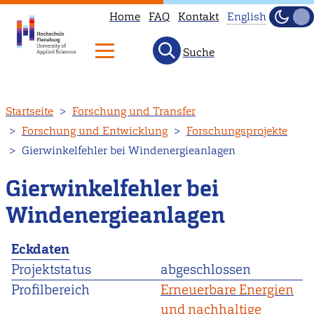
Home
FAQ
Kontakt
English
Dunke
Hell
Suche
This
page
is
Direkt
Startseite
Forschung und Transfer
not
zum
Forschung und Entwicklung
Forschungsprojekte
available
Inhalt
Gierwinkelfehler bei Windenergieanlagen
in
English.
Gierwinkelfehler bei
Head
Windenergieanlagen
to
our
Eckdaten
English
Projektstatus
abgeschlossen
main
Profilbereich
Erneuerbare Energien
page
und nachhaltige
instead.