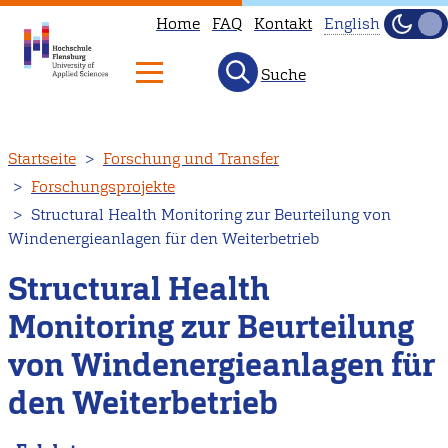
Home
FAQ
Kontakt
English
Dunke
Hell
Suche
This
page
is
Direkt
Startseite
Forschung und Transfer
not
zum
Forschungsprojekte
available
Inhalt
Structural Health Monitoring zur Beurteilung von
in
Windenergieanlagen für den Weiterbetrieb
English.
Head
Structural Health
to
Monitoring zur Beurteilung
our
von Windenergieanlagen für
English
main
den Weiterbetrieb
page
instead.