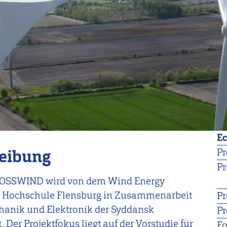
E
reibung
Pr
Pr
CROSSWIND wird von dem Wind
Energy
 Hochschule Flensburg in Zusammenarbeit
Pr
chanik und Elektronik der Syddansk
Pr
. Der Projektfokus liegt auf der Vorstudie für
Fo