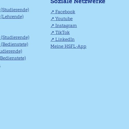
Soziale Netzwerke
(Studierende)
Facebook
(Lehrende)
Youtube
Instagram
TikTok
(Studierende)
LinkedIn
(Bedienstete)
Meine HSFL-App
tudierende)
(Bedienstete)
n