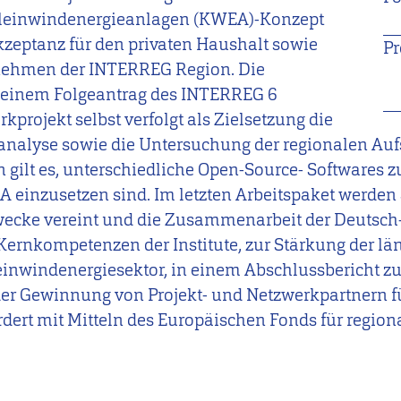
Kleinwindenergieanlagen (KWEA)-Konzept
Akzeptanz für den privaten Haushalt sowie
Pr
nehmen der INTERREG Region. Die
n einem Folgeantrag des INTERREG 6
projekt selbst verfolgt als Zielsetzung die
tanalyse sowie die Untersuchung der regionalen Au
gilt es, unterschiedliche
Open-Source-
Softwares z
 einzusetzen sind. Im letzten Arbeitspaket werden
zwecke vereint und die Zusammenarbeit der Deutsc
 Kernkompetenzen der Institute, zur Stärkung der l
nwindenergiesektor, in einem Abschlussbericht z
der Gewinnung von Projekt- und Netzwerkpartnern f
ördert mit Mitteln des Europäischen Fonds für regio