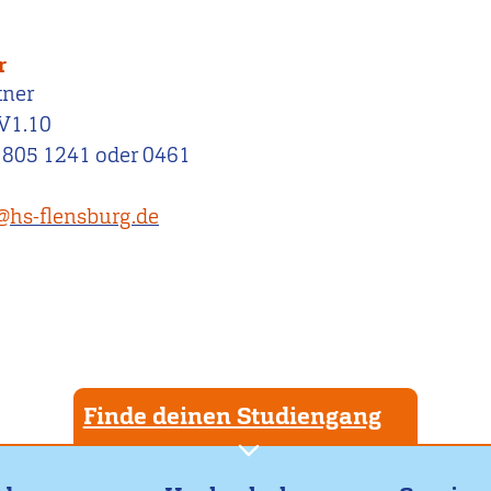
r
tner
V1.10
 805 1241 oder 0461
r@hs-flensburg.de
Finde deinen Studiengang