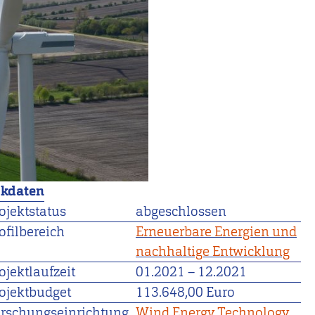
ckdaten
ojektstatus
abgeschlossen
ofilbereich
Erneuerbare Energien und
nachhaltige Entwicklung
ojektlaufzeit
01.2021
–
12.2021
ojektbudget
113.648,00 Euro
rschungseinrichtung
Wind Energy Technology