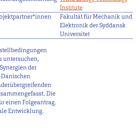
Institute
ojektpartner*innen
Fakultät für Mechanik und
Elektronik der Syddansk
Universitet
fstellbedingungen
u untersuchen,
 Synergien der
h-Dänischen
änderübergreifenden
usammengefasst. Die
ür einen Folgeantrag.
nale Entwicklung.