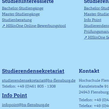
Studieninteressierte
Studiere
Bachelor-Studiengänge
Bachelor-Stu
Master-Studiengänge
Master-Studi
Studienberatung
Info Point
HISinOne Online-Bewerbungstool
Studierendens
Prüfungsman
HISinOne Se
Studierendensekretariat
Kontakt
studierendensekretariat@hs-flensburg.de
Hochschule Fle
Telefon: +49 (0)461 805 - 1308
Kanzleistraße 9
24943 Flensburg
Info Point
Telefon: +49 (0)4
infopoint@hs-flensburg.de
Telefax: +49 (0)