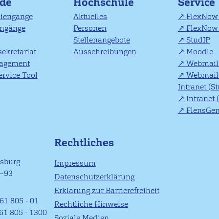
nde
Hochschule
Service
diengänge
Aktuelles
FlexNow 
engänge
Personen
FlexNow 
Stellenangebote
StudIP
ekretariat
Ausschreibungen
Moodle
agement
Webmail 
rvice Tool
Webmail 
Intranet (S
Intranet 
FlensGe
Rechtliches
nsburg
Impressum
1–93
Datenschutzerklärung
Erklärung zur Barrierefreiheit
61 805 - 01
Rechtliche Hinweise
461 805 - 1300
Soziale Medien