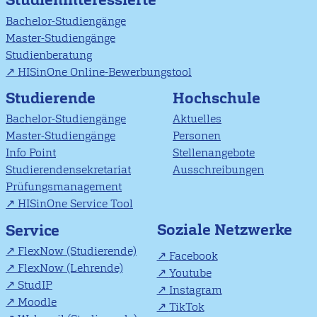
Bachelor-Studiengänge
Master-Studiengänge
Studienberatung
HISinOne Online-Bewerbungstool
Studierende
Hochschule
Bachelor-Studiengänge
Aktuelles
Master-Studiengänge
Personen
Info Point
Stellenangebote
Studierendensekretariat
Ausschreibungen
Prüfungsmanagement
HISinOne Service Tool
Soziale Netzwerke
Service
FlexNow (Studierende)
Facebook
FlexNow (Lehrende)
Youtube
StudIP
Instagram
Moodle
TikTok