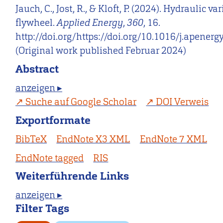
Jauch, C., Jost, R., & Kloft, P. (2024). Hydraulic va
flywheel.
Applied Energy
,
360
, 16.
http://doi.org/https://doi.org/10.1016/j.apener
(Original work published Februar 2024)
Abstract
anzeigen ▸
Suche auf Google Scholar
DOI Verweis
Exportformate
BibTeX
EndNote X3 XML
EndNote 7 XML
EndNote tagged
RIS
Weiterführende Links
anzeigen ▸
Filter Tags