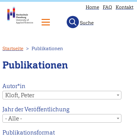
Home
FAQ
Kontakt
Suche
T
p
i
Direkt
Startseite
Publikationen
n
zum
a
Inhalt
Publikationen
i
E
H
Autor*in
t
Kloft, Peter
o
Jahr der Veröffentlichung
E
- Alle -
m
p
Publikationsformat
i