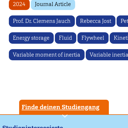
2024
Journal Article
Prof. Dr. Clemens Jauch
Rebecca Jost
Pet
Energy storage
Fluid
Flywheel
Kinet
Variable moment of inertia
Variable inerti
Finde deinen Studiengang
Studieninteressierte