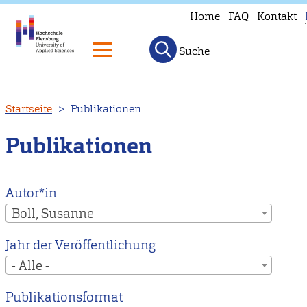
Home
FAQ
Kontakt
Suche
T
p
is
Direkt
Startseite
Publikationen
n
zum
a
Inhalt
Publikationen
i
E
H
Autor*in
t
Boll, Susanne
o
Jahr der Veröffentlichung
E
- Alle -
m
p
Publikationsformat
i