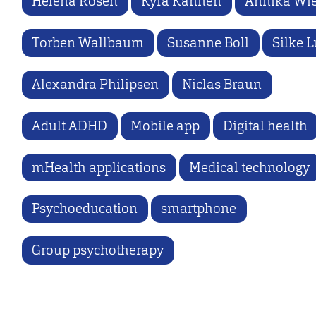
Helena Rosen
Kyra Kannen
Annika Wi
Torben Wallbaum
Susanne Boll
Silke 
Alexandra Philipsen
Niclas Braun
Adult ADHD
Mobile app
Digital health
mHealth applications
Medical technology
Psychoeducation
smartphone
Group psychotherapy