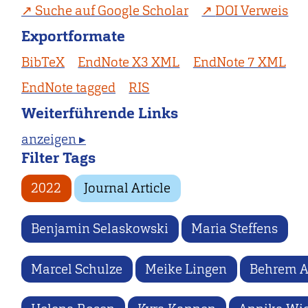
Suche auf Google Scholar
DOI Verweis
Exportformate
BibTeX
EndNote X3 XML
EndNote 7 XML
EndNote tagged
RIS
Weiterführende Links
anzeigen ▸
Filter Tags
2022
Journal Article
Benjamin Selaskowski
Maria Steffens
Marcel Schulze
Meike Lingen
Behrem A