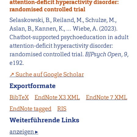
attention-deficit hyperactivity disorder:
randomised controlled trial
Selaskowski, B., Reiland, M., Schulze, M.,
Aslan, B., Kannen, K., … Wiebe, A. (2023).
Chatbot-supported psychoeducation in adult
attention-deficit hyperactivity disorder:
randomised controlled trial.
BJPsych Open
,
9
,
e192.
Suche auf Google Scholar
Exportformate
BibTeX
EndNote X3 XML
EndNote 7 XML
EndNote tagged
RIS
Weiterführende Links
anzeigen ▸