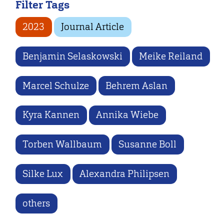
Filter Tags
2023
Journal Article
Benjamin Selaskowski
Meike Reiland
Marcel Schulze
Behrem Aslan
Kyra Kannen
Annika Wiebe
Torben Wallbaum
Susanne Boll
Silke Lux
Alexandra Philipsen
others