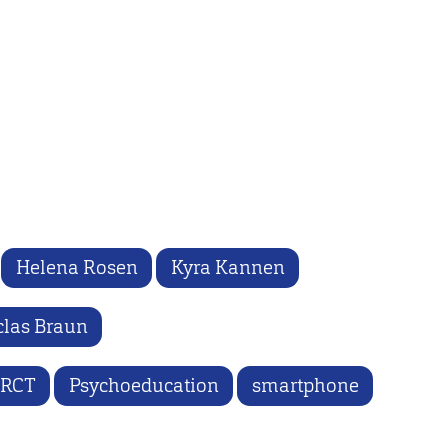
Helena Rosen
Kyra Kannen
clas Braun
RCT
Psychoeducation
smartphone