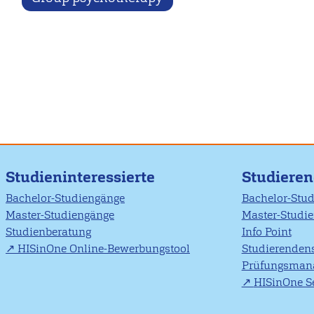
Studieninteressierte
Studiere
Bachelor-Studiengänge
Bachelor-Stu
Master-Studiengänge
Master-Studi
Studienberatung
Info Point
HISinOne Online-Bewerbungstool
Studierendens
Prüfungsman
HISinOne Se