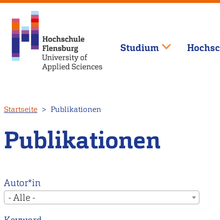
Studium
Hochsc
Direkt
Startseite
Publikationen
zum
Inhalt
Publikationen
Autor*in
- Alle -