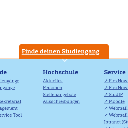
Finde deinen Studiengang
nde
Hochschule
Service
diengänge
Aktuelles
FlexNow 
engänge
Personen
FlexNow 
Stellenangebote
StudIP
ekretariat
Ausschreibungen
Moodle
agement
Webmail 
rvice Tool
Webmail 
Intranet (S