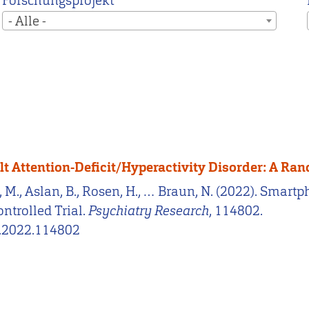
Forschungsprojekt
- Alle -
 Attention-Deficit/Hyperactivity Disorder: A Ran
n, M., Aslan, B., Rosen, H., … Braun, N. (2022). Sma
ntrolled Trial.
Psychiatry Research
, 114802.
es.2022.114802