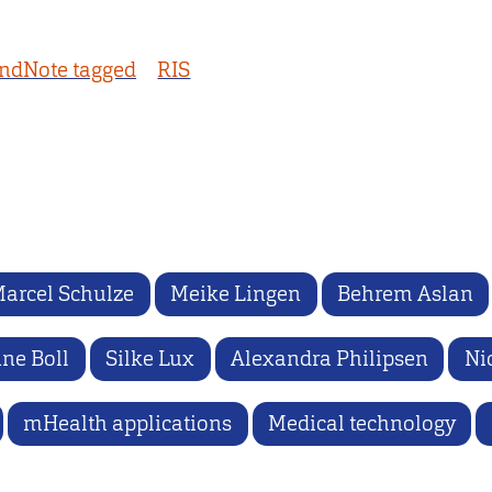
ndNote tagged
RIS
arcel Schulze
Meike Lingen
Behrem Aslan
ne Boll
Silke Lux
Alexandra Philipsen
Ni
mHealth applications
Medical technology