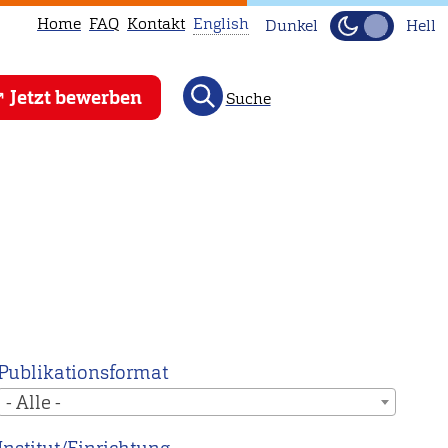
Home
FAQ
Kontakt
English
Dunkel
Hell
This
Jetzt bewerben
Suche
page
is
not
available
in
English.
Head
to
our
English
Publikationsformat
main
- Alle -
page
instead.