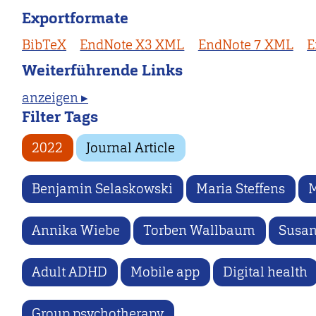
Exportformate
BibTeX
EndNote X3 XML
EndNote 7 XML
E
Weiterführende Links
anzeigen ▸
Filter Tags
2022
Journal Article
Benjamin Selaskowski
Maria Steffens
M
Annika Wiebe
Torben Wallbaum
Susan
Adult ADHD
Mobile app
Digital health
Group psychotherapy