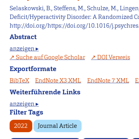
Selaskowski, B., Steffens, M., Schulze, M., Linge
Deficit/Hyperactivity Disorder: A Randomized Co
http://doi.org/https://doi.org/10.1016/j.psychr
Abstract
anzeigen ▸
Suche auf Google Scholar
DOI Verweis
Exportformate
BibTeX
EndNote X3 XML
EndNote 7 XML
E
Weiterführende Links
anzeigen ▸
Filter Tags
2022
Journal Article