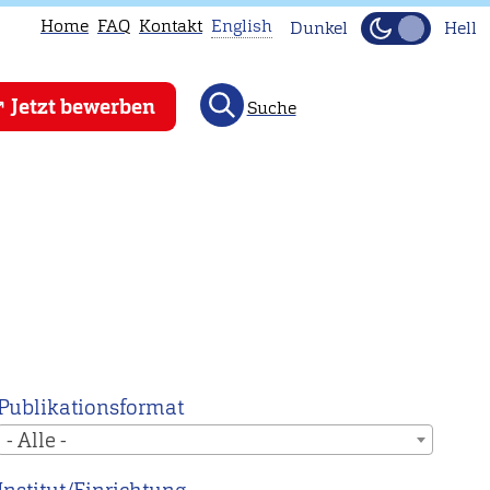
Home
FAQ
Kontakt
English
Dunkel
Hell
This
Jetzt bewerben
Suche
page
is
not
available
in
English.
Head
to
our
English
Publikationsformat
main
- Alle -
page
instead.