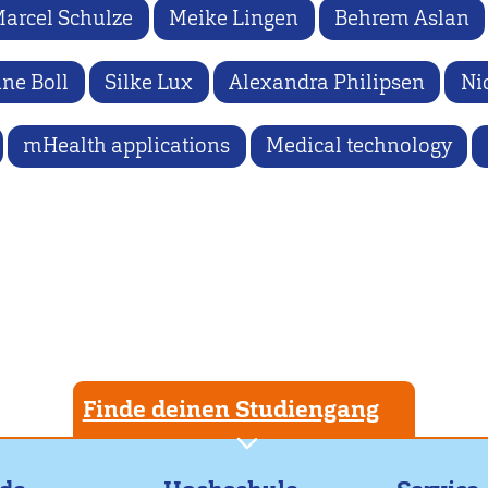
arcel Schulze
Meike Lingen
Behrem Aslan
ne Boll
Silke Lux
Alexandra Philipsen
Ni
mHealth applications
Medical technology
Finde deinen Studiengang