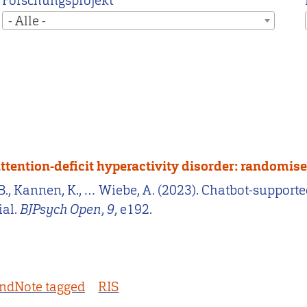
Forschungsprojekt
- Alle -
tention-deficit hyperactivity disorder: randomised
, B., Kannen, K., … Wiebe, A. (2023). Chatbot-support
ial.
BJPsych Open
,
9
, e192.
ndNote tagged
RIS