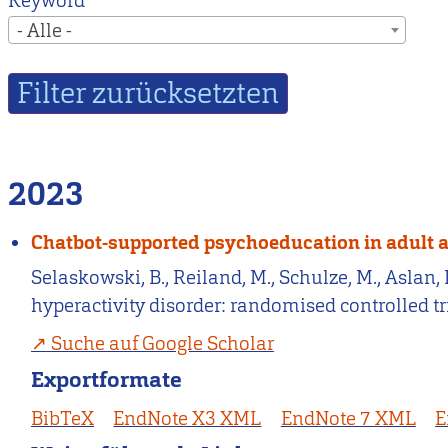
Keyword
- Alle -
2023
Chatbot-supported psychoeducation in adult at
Selaskowski, B., Reiland, M., Schulze, M., Aslan
hyperactivity disorder: randomised controlled tr
Suche auf Google Scholar
Exportformate
BibTeX
EndNote X3 XML
EndNote 7 XML
E