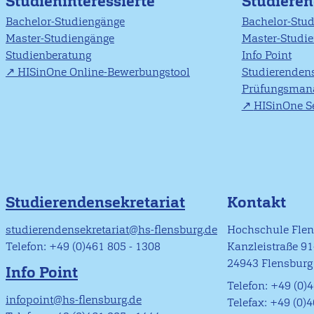
Studieninteressierte
Studiere
Bachelor-Studiengänge
Bachelor-Stu
Master-Studiengänge
Master-Studi
Studienberatung
Info Point
HISinOne Online-Bewerbungstool
Studierendens
Prüfungsman
HISinOne Se
Studierendensekretariat
Kontakt
studierendensekretariat@hs-flensburg.de
Hochschule Fle
Telefon: +49 (0)461 805 - 1308
Kanzleistraße 9
24943 Flensburg
Info Point
Telefon: +49 (0)4
infopoint@hs-flensburg.de
Telefax: +49 (0)