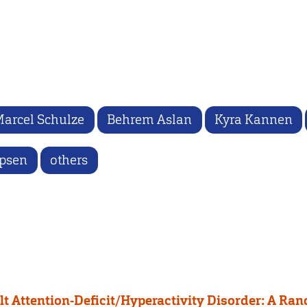
arcel Schulze
Behrem Aslan
Kyra Kannen
ipsen
others
 Attention-Deficit/Hyperactivity Disorder: A Ran