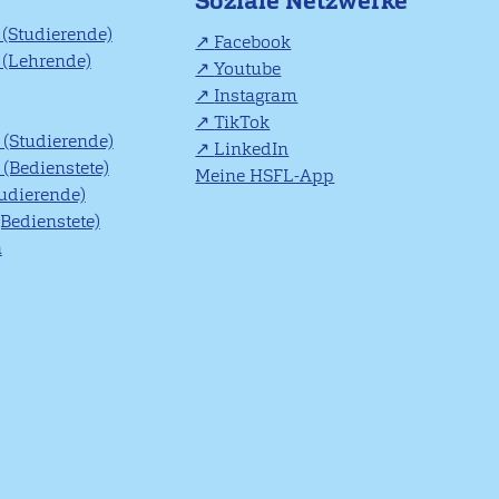
Soziale Netzwerke
(Studierende)
Facebook
(Lehrende)
Youtube
Instagram
TikTok
(Studierende)
LinkedIn
(Bedienstete)
Meine HSFL-App
tudierende)
(Bedienstete)
n