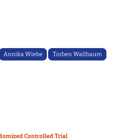
Annika Wiebe
Torben Wallbaum
domized Controlled Trial