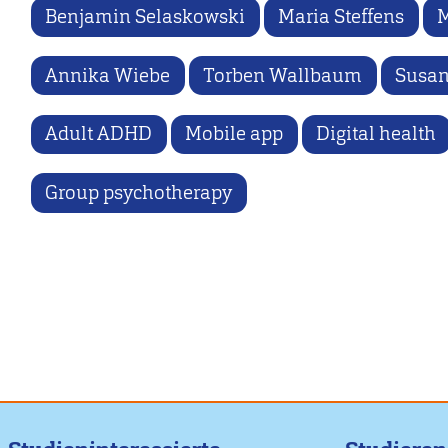
Benjamin Selaskowski
Maria Steffens
M
Annika Wiebe
Torben Wallbaum
Susan
Adult ADHD
Mobile app
Digital health
Group psychotherapy