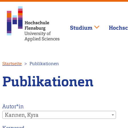
Studium
Hochsc
Direkt
Startseite
Publikationen
zum
Inhalt
Publikationen
Autor*in
Kannen, Kyra