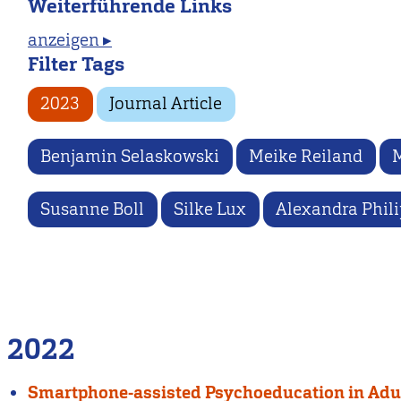
Weiterführende Links
anzeigen ▸
Filter Tags
2023
Journal Article
Benjamin Selaskowski
Meike Reiland
M
Susanne Boll
Silke Lux
Alexandra Phil
2022
Smartphone-assisted Psychoeducation in Adult