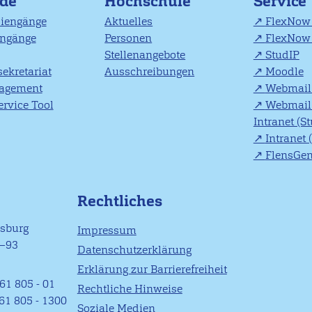
nde
Hochschule
Service
diengänge
Aktuelles
FlexNow 
engänge
Personen
FlexNow 
Stellenangebote
StudIP
ekretariat
Ausschreibungen
Moodle
agement
Webmail 
rvice Tool
Webmail 
Intranet (S
Intranet 
FlensGe
Rechtliches
nsburg
Impressum
1–93
Datenschutzerklärung
Erklärung zur Barrierefreiheit
61 805 - 01
Rechtliche Hinweise
461 805 - 1300
Soziale Medien