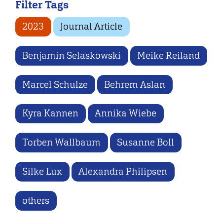
Filter Tags
2023
Journal Article
Benjamin Selaskowski
Meike Reiland
Marcel Schulze
Behrem Aslan
Kyra Kannen
Annika Wiebe
Torben Wallbaum
Susanne Boll
Silke Lux
Alexandra Philipsen
others