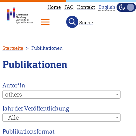
Home
FAQ
Kontakt
English
Dunke
Hell
Suche
This
page
is
Direkt
Startseite
Publikationen
not
zum
available
Inhalt
Publikationen
in
English.
Head
Autor*in
to
others
our
Jahr der Veröffentlichung
English
- Alle -
main
page
Publikationsformat
instead.