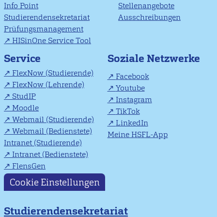
Info Point
Stellenangebote
Studierendensekretariat
Ausschreibungen
Prüfungsmanagement
HISinOne Service Tool
Soziale Netzwerke
Service
FlexNow (Studierende)
Facebook
FlexNow (Lehrende)
Youtube
StudIP
Instagram
Moodle
TikTok
Webmail (Studierende)
LinkedIn
Webmail (Bedienstete)
Meine HSFL-App
Intranet (Studierende)
Intranet (Bedienstete)
FlensGen
Cookie Einstellungen
Studierendensekretariat