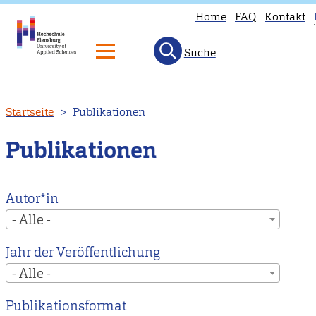
Home
FAQ
Kontakt
Suche
T
p
is
Direkt
Startseite
Publikationen
n
zum
a
Inhalt
Publikationen
i
E
H
Autor*in
t
- Alle -
o
Jahr der Veröffentlichung
E
- Alle -
m
p
Publikationsformat
i