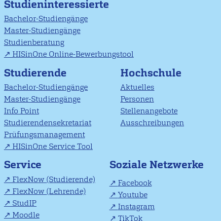
Studieninteressierte
Bachelor-Studiengänge
Master-Studiengänge
Studienberatung
HISinOne Online-Bewerbungstool
Studierende
Hochschule
Bachelor-Studiengänge
Aktuelles
Master-Studiengänge
Personen
Info Point
Stellenangebote
Studierendensekretariat
Ausschreibungen
Prüfungsmanagement
HISinOne Service Tool
Soziale Netzwerke
Service
FlexNow (Studierende)
Facebook
FlexNow (Lehrende)
Youtube
StudIP
Instagram
Moodle
TikTok