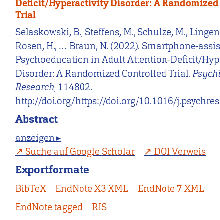
Deficit/Hyperactivity Disorder: A Randomized
Trial
Selaskowski, B., Steffens, M., Schulze, M., Lingen,
Rosen, H., … Braun, N. (2022). Smartphone-assi
Psychoeducation in Adult Attention-Deficit/Hype
Disorder: A Randomized Controlled Trial.
Psychi
Research
, 114802.
http://doi.org/https://doi.org/10.1016/j.psychr
Abstract
anzeigen ▸
Suche auf Google Scholar
DOI Verweis
Exportformate
BibTeX
EndNote X3 XML
EndNote 7 XML
EndNote tagged
RIS