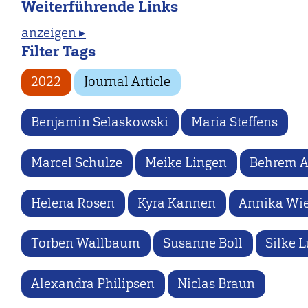
Weiterführende Links
anzeigen ▸
Filter Tags
2022
Journal Article
Benjamin Selaskowski
Maria Steffens
Marcel Schulze
Meike Lingen
Behrem A
Helena Rosen
Kyra Kannen
Annika Wi
Torben Wallbaum
Susanne Boll
Silke 
Alexandra Philipsen
Niclas Braun