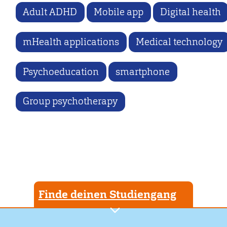
Adult ADHD
Mobile app
Digital health
mHealth applications
Medical technology
Psychoeducation
smartphone
Group psychotherapy
Finde deinen Studiengang