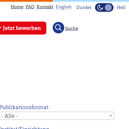
Home
FAQ
Kontakt
English
Dunkel
Hell
This
Jetzt bewerben
Suche
page
is
not
available
in
English.
Head
to
our
English
Publikationsformat
main
- Alle -
page
instead.