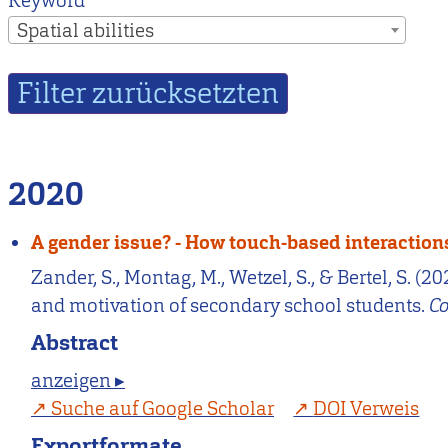
Keyword
Spatial abilities
2020
A gender issue? - How touch-based interactio
Zander, S., Montag, M., Wetzel, S., & Bertel, S.
and motivation of secondary school students.
C
Abstract
anzeigen ▸
Suche auf Google Scholar
DOI Verweis
Exportformate