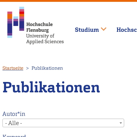
Studium
Hochsc
Direkt
Startseite
Publikationen
zum
Inhalt
Publikationen
Autor*in
- Alle -