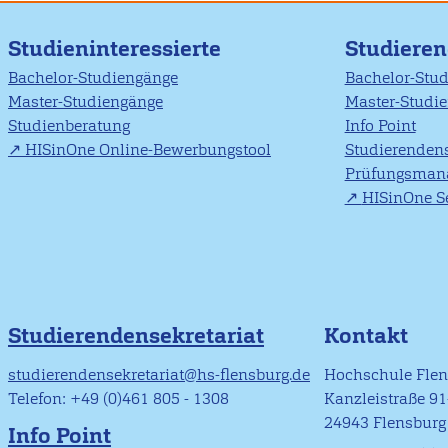
Studieninteressierte
Studiere
Bachelor-Studiengänge
Bachelor-Stu
Master-Studiengänge
Master-Studi
Studienberatung
Info Point
HISinOne Online-Bewerbungstool
Studierendens
Prüfungsman
HISinOne Se
Studierendensekretariat
Kontakt
studierendensekretariat@hs-flensburg.de
Hochschule Fle
Telefon: +49 (0)461 805 - 1308
Kanzleistraße 9
24943 Flensburg
Info Point