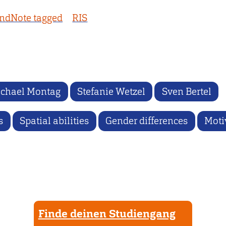
ndNote tagged
RIS
chael Montag
Stefanie Wetzel
Sven Bertel
s
Spatial abilities
Gender differences
Moti
Finde deinen Studiengang