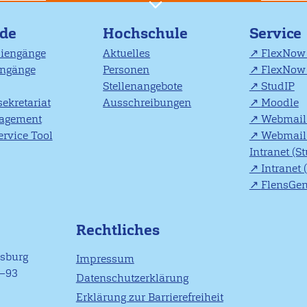
nde
Hochschule
Service
diengänge
Aktuelles
FlexNow 
engänge
Personen
FlexNow 
Stellenangebote
StudIP
ekretariat
Ausschreibungen
Moodle
agement
Webmail 
rvice Tool
Webmail 
Intranet (S
Intranet 
FlensGe
Rechtliches
nsburg
Impressum
1–93
Datenschutzerklärung
Erklärung zur Barrierefreiheit