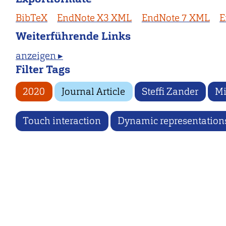
BibTeX
EndNote X3 XML
EndNote 7 XML
E
Weiterführende Links
anzeigen ▸
Filter Tags
2020
Journal Article
Steffi Zander
Mi
Touch interaction
Dynamic representation