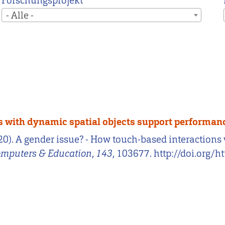
Forschungsprojekt
- Alle -
ns with dynamic spatial objects support performan
 (2020). A gender issue? - How touch-based interactio
omputers & Education
,
143
, 103677. http://doi.org/