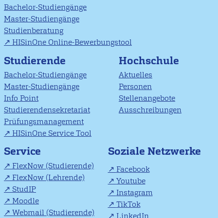
Bachelor-Studiengänge
Master-Studiengänge
Studienberatung
HISinOne Online-Bewerbungstool
Studierende
Hochschule
Bachelor-Studiengänge
Aktuelles
Master-Studiengänge
Personen
Info Point
Stellenangebote
Studierendensekretariat
Ausschreibungen
Prüfungsmanagement
HISinOne Service Tool
Soziale Netzwerke
Service
FlexNow (Studierende)
Facebook
FlexNow (Lehrende)
Youtube
StudIP
Instagram
Moodle
TikTok
Webmail (Studierende)
LinkedIn