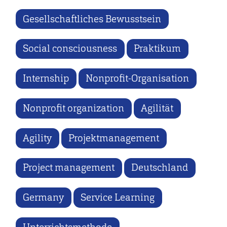
Gesellschaftliches Bewusstsein
Social consciousness
Praktikum
Internship
Nonprofit-Organisation
Nonprofit organization
Agilität
Agility
Projektmanagement
Project management
Deutschland
Germany
Service Learning