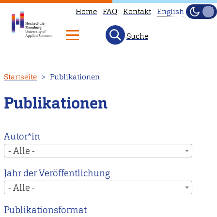
Home
FAQ
Kontakt
English
Dunke
Hell
Suche
This
page
is
Direkt
Startseite
Publikationen
not
zum
available
Inhalt
Publikationen
in
English.
Head
Autor*in
to
- Alle -
our
Jahr der Veröffentlichung
English
- Alle -
main
page
Publikationsformat
instead.