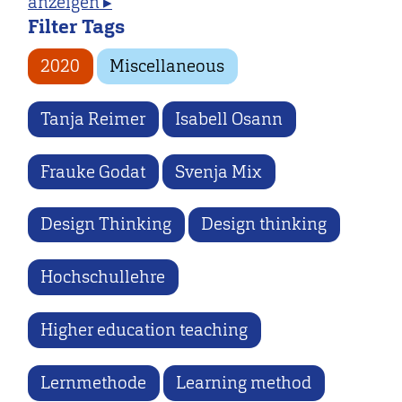
anzeigen ▸
Filter Tags
2020
Miscellaneous
Tanja Reimer
Isabell Osann
Frauke Godat
Svenja Mix
Design Thinking
Design thinking
Hochschullehre
Higher education teaching
Lernmethode
Learning method