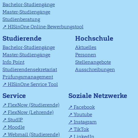
Bachelor-Studiengänge
Master-Studiengänge
Studienberatung
HISinOne Online-Bewerbungstool
Studierende
Hochschule
Bachelor-Studiengänge
Aktuelles
Master-Studiengänge
Personen
Info Point
Stellenangebote
Studierendensekretariat
Ausschreibungen
Prüfungsmanagement
HISinOne Service Tool
Soziale Netzwerke
Service
FlexNow (Studierende)
Facebook
FlexNow (Lehrende)
Youtube
StudIP
Instagram
Moodle
TikTok
Webmail (Studierende)
LinkedIn