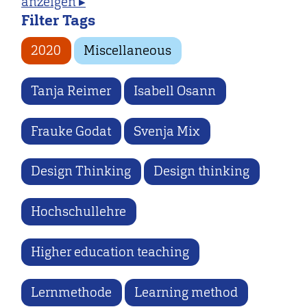
anzeigen ▸
Filter Tags
2020
Miscellaneous
Tanja Reimer
Isabell Osann
Frauke Godat
Svenja Mix
Design Thinking
Design thinking
Hochschullehre
Higher education teaching
Lernmethode
Learning method