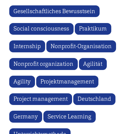
Gesellschaftliches Bewusstsein
Social consciousness
Praktikum
Internship
Nonprofit-Organisation
Nonprofit organization
Agilität
Agility
Projektmanagement
Project management
Deutschland
Germany
Service Learning