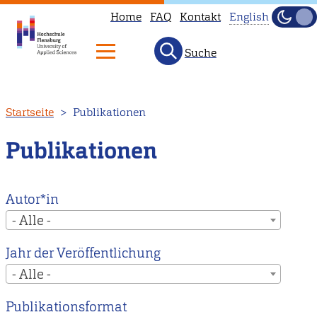
Home
FAQ
Kontakt
English
Dunke
Hell
Suche
This
page
is
Direkt
Startseite
Publikationen
not
zum
available
Inhalt
Publikationen
in
English.
Head
Autor*in
to
- Alle -
our
Jahr der Veröffentlichung
English
- Alle -
main
page
Publikationsformat
instead.