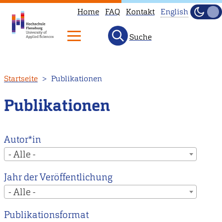
Home
FAQ
Kontakt
English
Dunke
Hell
Suche
This
page
is
Direkt
Startseite
Publikationen
not
zum
available
Inhalt
Publikationen
in
English.
Head
Autor*in
to
- Alle -
our
Jahr der Veröffentlichung
English
- Alle -
main
page
Publikationsformat
instead.