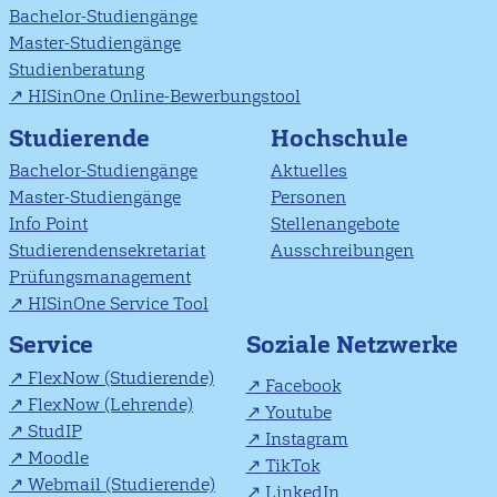
Bachelor-Studiengänge
Master-Studiengänge
Studienberatung
HISinOne Online-Bewerbungstool
Studierende
Hochschule
Bachelor-Studiengänge
Aktuelles
Master-Studiengänge
Personen
Info Point
Stellenangebote
Studierendensekretariat
Ausschreibungen
Prüfungsmanagement
HISinOne Service Tool
Soziale Netzwerke
Service
FlexNow (Studierende)
Facebook
FlexNow (Lehrende)
Youtube
StudIP
Instagram
Moodle
TikTok
Webmail (Studierende)
LinkedIn