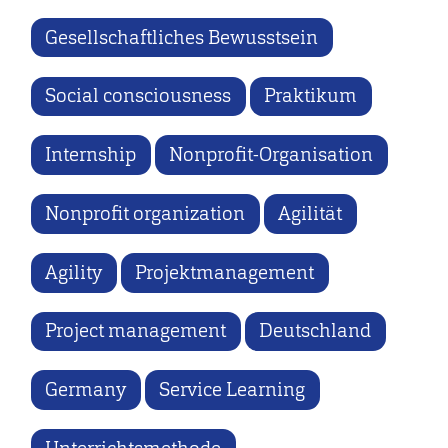
Gesellschaftliches Bewusstsein
Social consciousness
Praktikum
Internship
Nonprofit-Organisation
Nonprofit organization
Agilität
Agility
Projektmanagement
Project management
Deutschland
Germany
Service Learning