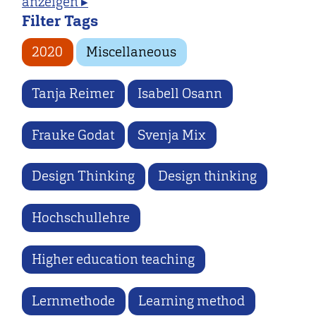
anzeigen ▸
Filter Tags
2020
Miscellaneous
Tanja Reimer
Isabell Osann
Frauke Godat
Svenja Mix
Design Thinking
Design thinking
Hochschullehre
Higher education teaching
Lernmethode
Learning method