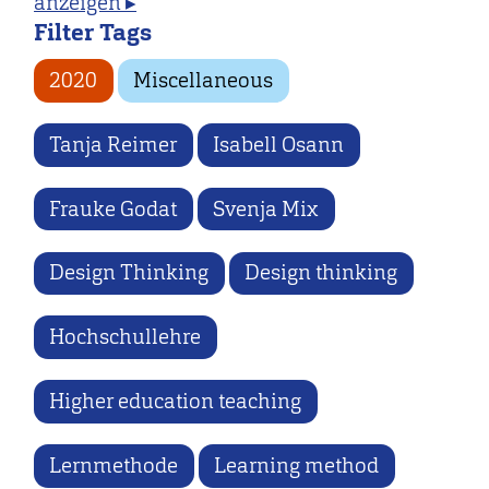
anzeigen ▸
Filter Tags
2020
Miscellaneous
Tanja Reimer
Isabell Osann
Frauke Godat
Svenja Mix
Design Thinking
Design thinking
Hochschullehre
Higher education teaching
Lernmethode
Learning method