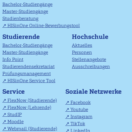
Bachelor-Studiengänge
Master-Studiengänge
Studienberatung
HISinOne Online-Bewerbungstool
Studierende
Hochschule
Bachelor-Studiengänge
Aktuelles
Master-Studiengänge
Personen
Info Point
Stellenangebote
Studierendensekretariat
Ausschreibungen
Prüfungsmanagement
HISinOne Service Tool
Soziale Netzwerke
Service
FlexNow (Studierende)
Facebook
FlexNow (Lehrende)
Youtube
StudIP
Instagram
Moodle
TikTok
Webmail (Studierende)
LinkedIn