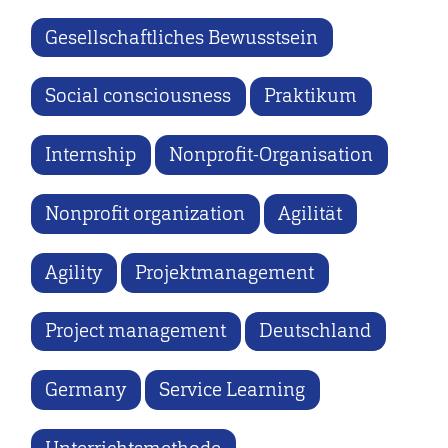
Gesellschaftliches Bewusstsein
Social consciousness
Praktikum
Internship
Nonprofit-Organisation
Nonprofit organization
Agilität
Agility
Projektmanagement
Project management
Deutschland
Germany
Service Learning