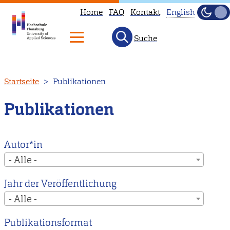
Home
FAQ
Kontakt
English
Dunke
Hell
Suche
This
page
is
Direkt
Startseite
Publikationen
not
zum
available
Inhalt
Publikationen
in
English.
Head
Autor*in
to
- Alle -
our
Jahr der Veröffentlichung
English
- Alle -
main
page
Publikationsformat
instead.