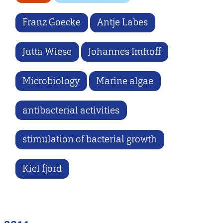
Franz Goecke
Antje Labes
Jutta Wiese
Johannes Imhoff
Microbiology
Marine algae
antibacterial activities
stimulation of bacterial growth
Kiel fjord