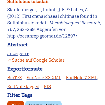
Sulfolobus tokodaii
Staufenberger, T., Imhoff, J. F., & Labes, A.
(2012). First crenarchaeal chitinase found in
Sulfolobus tokodaii.
Microbiological Research
,
167
, 262–269. Abgerufen von
http://oceanrep.geomar.de/12897/
Abstract
anzeigen ▸
Suche auf Google Scholar
Exportformate
BibTeX
EndNote X3 XML
EndNote 7 XML
EndNote tagged
RIS
Filter Tags