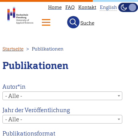
Home
FAQ
Kontakt
English
Dunke
Hell
Suche
This
page
is
Direkt
Startseite
Publikationen
not
zum
available
Inhalt
Publikationen
in
English.
Head
Autor*in
to
- Alle -
our
Jahr der Veröffentlichung
English
- Alle -
main
page
Publikationsformat
instead.