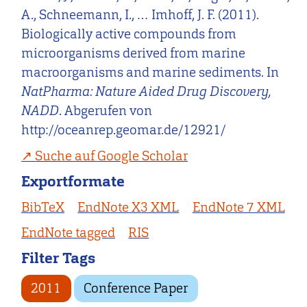
A., Schneemann, I., … Imhoff, J. F. (2011).
Biologically active compounds from
microorganisms derived from marine
macroorganisms and marine sediments. In
NatPharma: Nature Aided Drug Discovery,
NADD
. Abgerufen von
http://oceanrep.geomar.de/12921/
Suche auf Google Scholar
Exportformate
BibTeX
EndNote X3 XML
EndNote 7 XML
EndNote tagged
RIS
Filter Tags
2011
Conference Paper