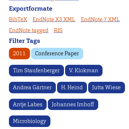
Exportformate
BibTeX
EndNote X3 XML
EndNote 7 XML
EndNote tagged
RIS
Filter Tags
2011
Conference Paper
Tim Staufenberger
V. Klokman
Andrea Gärtner
H. Heind
Jutta Wiese
Antje Labes
Johannes Imhoff
Microbiology