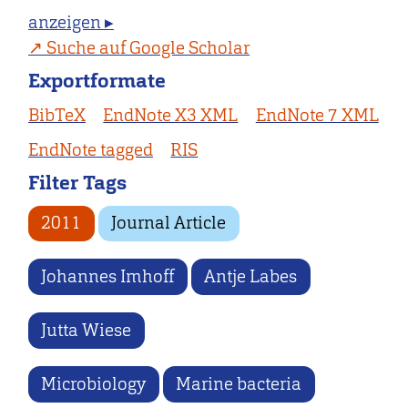
anzeigen ▸
Suche auf Google Scholar
Exportformate
BibTeX
EndNote X3 XML
EndNote 7 XML
EndNote tagged
RIS
Filter Tags
2011
Journal Article
Johannes Imhoff
Antje Labes
Jutta Wiese
Microbiology
Marine bacteria