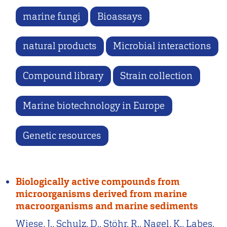
marine fungi
Bioassays
natural products
Microbial interactions
Compound library
Strain collection
Marine biotechnology in Europe
Genetic resources
Biologically active compounds from
microorganisms derived from marine
macroorganisms and marine sediments
Wiese, J., Schulz, D., Stöhr, R., Nagel, K., Labes,