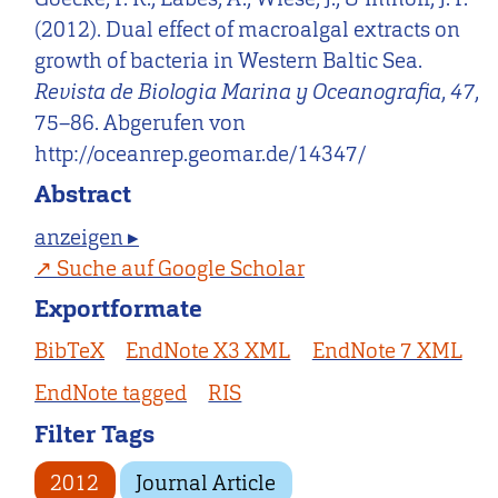
(2012). Dual effect of macroalgal extracts on
growth of bacteria in Western Baltic Sea.
Revista de Biologia Marina y Oceanografia
,
47
,
75–86. Abgerufen von
http://oceanrep.geomar.de/14347/
Abstract
anzeigen ▸
Suche auf Google Scholar
Exportformate
BibTeX
EndNote X3 XML
EndNote 7 XML
EndNote tagged
RIS
Filter Tags
2012
Journal Article