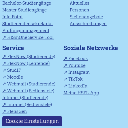
Bachelor-Studiengänge
Aktuelles
Master-Studiengänge
Personen
Info Point
Stellenangebote
Studierendensekretariat
Ausschreibungen
Prüfungsmanagement
HISinOne Service Tool
Soziale Netzwerke
Service
FlexNow (Studierende)
Facebook
FlexNow (Lehrende)
Youtube
StudIP
Instagram
Moodle
TikTok
Webmail (Studierende)
LinkedIn
Webmail (Bedienstete)
Meine HSFL-App
Intranet (Studierende)
Intranet (Bedienstete)
FlensGen
Cookie Einstellungen