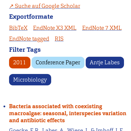
Suche auf Google Scholar
Exportformate
BibTeX
EndNote X3 XML
EndNote 7 XML
EndNote tagged
RIS
Filter Tags
2011
Conference Paper
Antje Labes
Microbiology
Bacteria associated with coexisting
macroalgae: seasonal, interspecies variation
and antibiotic effects
Goecke, F. R., Labes, A., Wiese, J., & Imhoff, J. F.