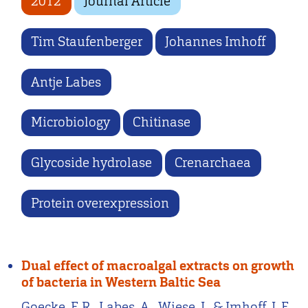
2012
Journal Article
Tim Staufenberger
Johannes Imhoff
Antje Labes
Microbiology
Chitinase
Glycoside hydrolase
Crenarchaea
Protein overexpression
Dual effect of macroalgal extracts on growth
of bacteria in Western Baltic Sea
Goecke, F. R., Labes, A., Wiese, J., & Imhoff, J. F.