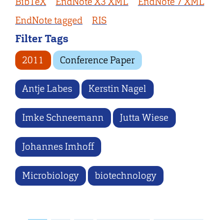
BibTeX
EndNote X3 XML
EndNote 7 XML
EndNote tagged
RIS
Filter Tags
2011
Conference Paper
Antje Labes
Kerstin Nagel
Imke Schneemann
Jutta Wiese
Johannes Imhoff
Microbiology
biotechnology