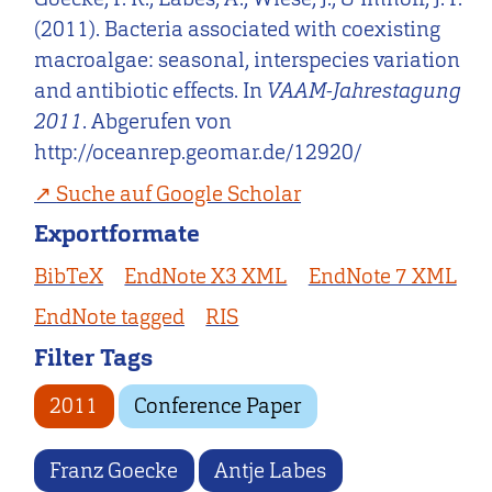
(2011). Bacteria associated with coexisting
macroalgae: seasonal, interspecies variation
and antibiotic effects. In
VAAM-Jahrestagung
2011
. Abgerufen von
http://oceanrep.geomar.de/12920/
Suche auf Google Scholar
Exportformate
BibTeX
EndNote X3 XML
EndNote 7 XML
EndNote tagged
RIS
Filter Tags
2011
Conference Paper
Franz Goecke
Antje Labes