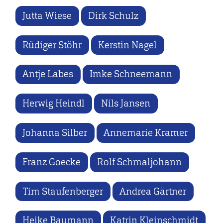
Jutta Wiese
Dirk Schulz
Rüdiger Stöhr
Kerstin Nagel
Antje Labes
Imke Schneemann
Herwig Heindl
Nils Jansen
Johanna Silber
Annemarie Kramer
Franz Goecke
Rolf Schmaljohann
Tim Staufenberger
Andrea Gärtner
Heike Baumann
Katrin Kleinschmidt