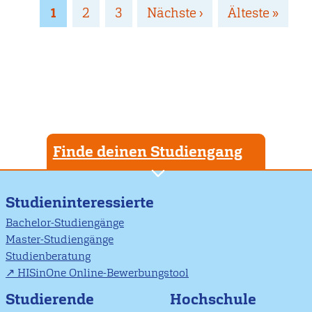
Seitennummerierung
Page
1
Page
2
Page
3
Nächste
Nächste ›
Letzte
Älteste »
Seite
Seite
Finde deinen Studiengang
Studieninteressierte
Bachelor-Studiengänge
Master-Studiengänge
Studienberatung
HISinOne Online-Bewerbungstool
Studierende
Hochschule