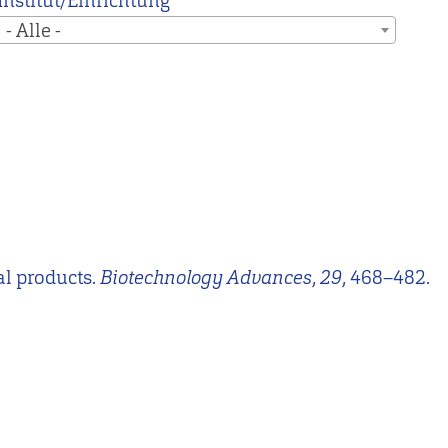
Institut/Einrichtung
- Alle -
ral products.
Biotechnology Advances
,
29
, 468–482.