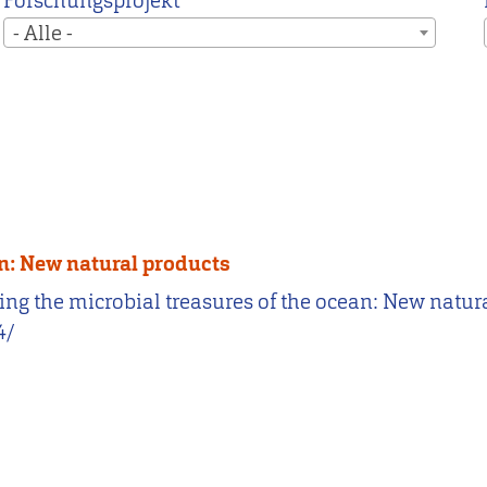
Forschungsprojekt
- Alle -
an: New natural products
mining the microbial treasures of the ocean: New natu
4/