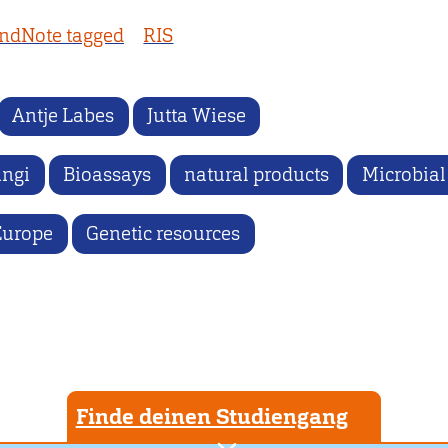
ndNote tagged
RIS
Antje Labes
Jutta Wiese
ungi
Bioassays
natural products
Microbial
Europe
Genetic resources
Finde deinen Studiengang