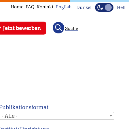
Home
FAQ
Kontakt
English
Dunkel
Hell
This
Jetzt bewerben
Suche
page
is
not
available
in
English.
Head
to
our
English
Publikationsformat
main
- Alle -
page
instead.