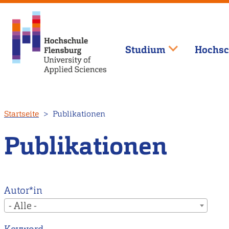
Studium
Hochsc
Direkt
Startseite
Publikationen
zum
Inhalt
Publikationen
Autor*in
- Alle -