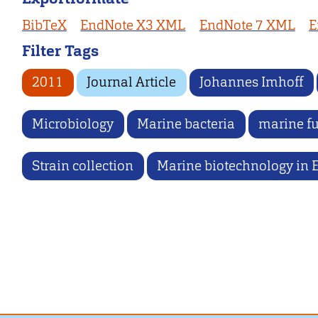
BibTeX
EndNote X3 XML
EndNote 7 XML
E
Filter Tags
2011
Journal Article
Johannes Imhoff
Microbiology
Marine bacteria
marine f
Strain collection
Marine biotechnology in 