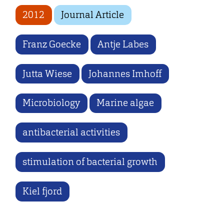
2012
Journal Article
Franz Goecke
Antje Labes
Jutta Wiese
Johannes Imhoff
Microbiology
Marine algae
antibacterial activities
stimulation of bacterial growth
Kiel fjord