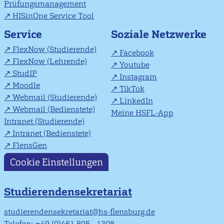
Prüfungsmanagement
HISinOne Service Tool
Soziale Netzwerke
Service
FlexNow (Studierende)
Facebook
FlexNow (Lehrende)
Youtube
StudIP
Instagram
Moodle
TikTok
Webmail (Studierende)
LinkedIn
Webmail (Bedienstete)
Meine HSFL-App
Intranet (Studierende)
Intranet (Bedienstete)
FlensGen
Cookie Einstellungen
Studierendensekretariat
studierendensekretariat@hs-flensburg.de
Telefon: +49 (0)461 805 - 1308