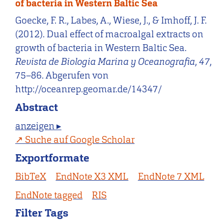
of bacteria in Western Baltic Sea
Goecke, F. R., Labes, A., Wiese, J., & Imhoff, J. F.
(2012). Dual effect of macroalgal extracts on
growth of bacteria in Western Baltic Sea.
Revista de Biologia Marina y Oceanografia
,
47
,
75–86. Abgerufen von
http://oceanrep.geomar.de/14347/
Abstract
anzeigen ▸
Suche auf Google Scholar
Exportformate
BibTeX
EndNote X3 XML
EndNote 7 XML
EndNote tagged
RIS
Filter Tags