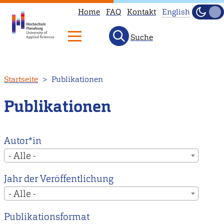
Home
FAQ
Kontakt
English
Dunke
Hell
Suche
This
page
is
Direkt
Startseite
Publikationen
not
zum
available
Inhalt
Publikationen
in
English.
Head
Autor*in
to
- Alle -
our
Jahr der Veröffentlichung
English
- Alle -
main
page
Publikationsformat
instead.