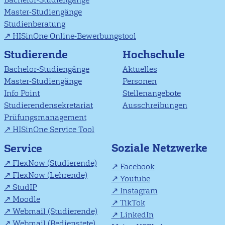
Master-Studiengänge
Studienberatung
HISinOne Online-Bewerbungstool
Studierende
Hochschule
Bachelor-Studiengänge
Aktuelles
Master-Studiengänge
Personen
Info Point
Stellenangebote
Studierendensekretariat
Ausschreibungen
Prüfungsmanagement
HISinOne Service Tool
Soziale Netzwerke
Service
FlexNow (Studierende)
Facebook
FlexNow (Lehrende)
Youtube
StudIP
Instagram
Moodle
TikTok
Webmail (Studierende)
LinkedIn
Webmail (Bedienstete)