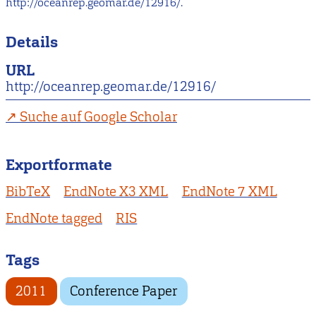
http://oceanrep.geomar.de/12916/.
Details
URL
http://oceanrep.geomar.de/12916/
Suche auf Google Scholar
Exportformate
BibTeX
EndNote X3 XML
EndNote 7 XML
EndNote tagged
RIS
Tags
2011
Conference Paper