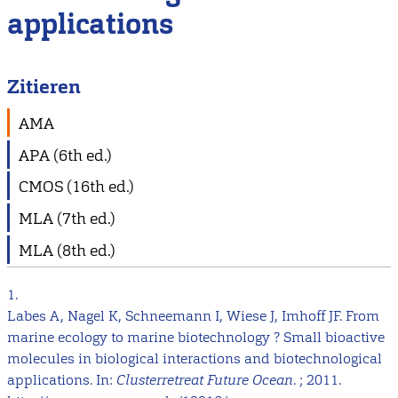
applications
Zitieren
AMA
APA (6th ed.)
CMOS (16th ed.)
MLA (7th ed.)
MLA (8th ed.)
1.
Labes A, Nagel K, Schneemann I, Wiese J, Imhoff JF. From
marine ecology to marine biotechnology ? Small bioactive
molecules in biological interactions and biotechnological
applications. In:
Clusterretreat Future Ocean
. ; 2011.