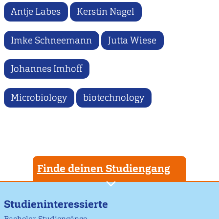
Antje Labes
Kerstin Nagel
Imke Schneemann
Jutta Wiese
Johannes Imhoff
Microbiology
biotechnology
Finde deinen Studiengang
Studieninteressierte
Bachelor-Studiengänge