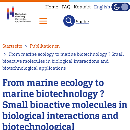
Home
FAQ
Kontakt
English
Dunke
Hell
Suche
This
page
is
Direkt
Startseite
Publikationen
not
zum
From marine ecology to marine biotechnology ? Small
available
Inhalt
bioactive molecules in biological interactions and
in
biotechnological applications
English.
From marine ecology to
Head
to
marine biotechnology ?
our
Small bioactive molecules in
English
main
biological interactions and
page
biotechnological
instead.